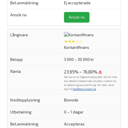
Ej accepterade
Ansök nu
★★★☆☆
Kontantfinans
3 000 – 30 000 kr
23,95% – 76,80%
⚠
Det här är en högkostnadskredit. Om du inte
kan betala tillbaka hela skulden riskerar du
en betalningsanmärkning. För stöd, vänd
dig till
hallåkonsument.se
.
Bisnode
0 – 1 dagar
Accepteras