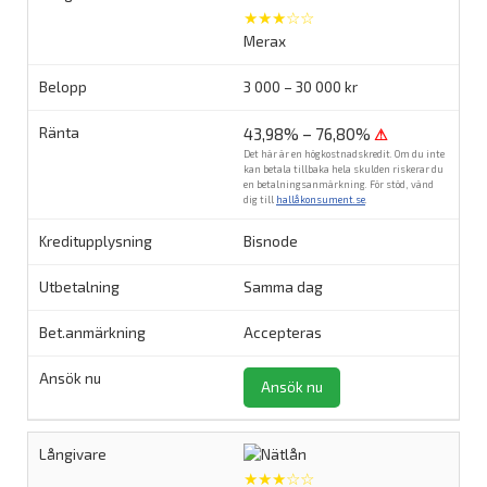
★★★☆☆
Merax
3 000 – 30 000 kr
43,98% – 76,80%
⚠
Det här är en högkostnadskredit. Om du inte
kan betala tillbaka hela skulden riskerar du
en betalningsanmärkning. För stöd, vänd
dig till
hallåkonsument.se
.
Bisnode
Samma dag
Accepteras
Ansök nu
★★★☆☆