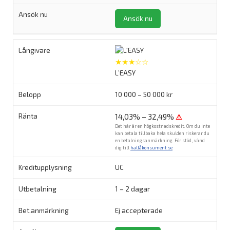
Ansök nu
★★★☆☆
L’EASY
10 000 – 50 000 kr
14,03% – 32,49%
⚠
Det här är en högkostnadskredit. Om du inte
kan betala tillbaka hela skulden riskerar du
en betalningsanmärkning. För stöd, vänd
dig till
hallåkonsument.se
.
UC
1 – 2 dagar
Ej accepterade