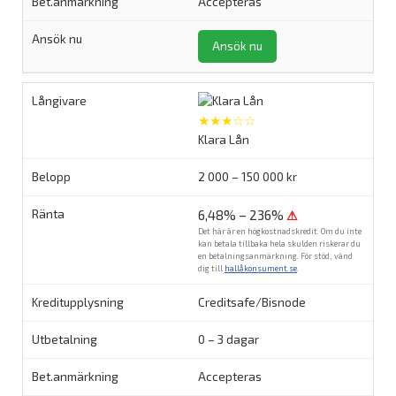
Accepteras
Ansök nu
★★★☆☆
Klara Lån
2 000 – 150 000 kr
6,48% – 236%
⚠
Det här är en högkostnadskredit. Om du inte
kan betala tillbaka hela skulden riskerar du
en betalningsanmärkning. För stöd, vänd
dig till
hallåkonsument.se
.
Creditsafe/Bisnode
0 – 3 dagar
Accepteras