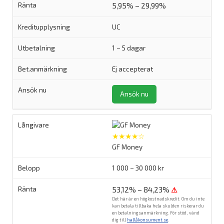
5,95% – 29,99%
UC
1 – 5 dagar
Ej accepterat
Ansök nu
★★★★☆
GF Money
1 000 – 30 000 kr
53,12% – 84,23%
⚠
Det här är en högkostnadskredit. Om du inte
kan betala tillbaka hela skulden riskerar du
en betalningsanmärkning. För stöd, vänd
dig till
hallåkonsument.se
.