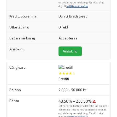
en betalningsanmärkning. För stöd, vänd
dig till
hallåkonsument.se
.
Dun & Bradstreet
Direkt
Accepteras
Ansök nu
★★★★☆
Credifi
2 000 – 50 000 kr
43,50% – 236,50%
⚠
Det här är en högkostnadskredit. Om du inte
kan betala tillbaka hela skulden riskerar du
en betalningsanmärkning. För stöd, vänd
dig till
hallåkonsument.se
.