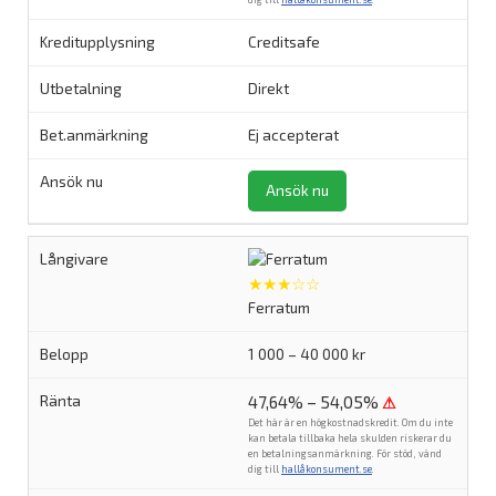
Creditsafe
Direkt
Ej accepterat
Ansök nu
★★★☆☆
Ferratum
1 000 – 40 000 kr
47,64% – 54,05%
⚠
Det här är en högkostnadskredit. Om du inte
kan betala tillbaka hela skulden riskerar du
en betalningsanmärkning. För stöd, vänd
dig till
hallåkonsument.se
.