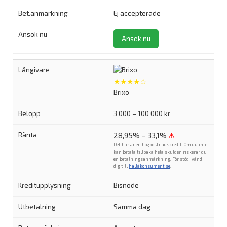
Ej accepterade
Ansök nu
★★★★☆
Brixo
3 000 – 100 000 kr
28,95% – 33,1%
⚠
Det här är en högkostnadskredit. Om du inte
kan betala tillbaka hela skulden riskerar du
en betalningsanmärkning. För stöd, vänd
dig till
hallåkonsument.se
.
Bisnode
Samma dag