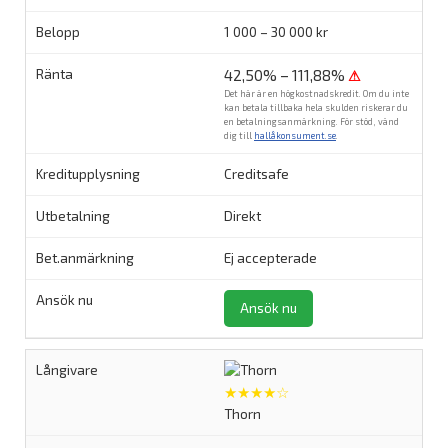
1 000 – 30 000 kr
42,50% – 111,88%
⚠
Det här är en högkostnadskredit. Om du inte
kan betala tillbaka hela skulden riskerar du
en betalningsanmärkning. För stöd, vänd
dig till
hallåkonsument.se
.
Creditsafe
Direkt
Ej accepterade
Ansök nu
★★★★☆
Thorn