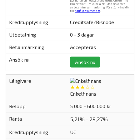
Det här är en högkostnadskredit. Om du inte
kan betala tillbaka hela skulden riskerar du
en betalningsanmärkning. För stöd, vänd dig
till
hallåkonsument.se
.
Creditsafe/Bisnode
0 - 3 dagar
Accepteras
Ansök nu
★★★☆☆
Enkelfinans
5 000 - 600 000 kr
5,21% - 29,27%
UC