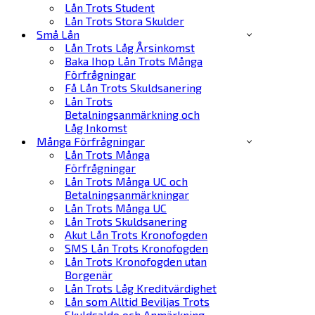
Lån Trots Student
Lån Trots Stora Skulder
Små Lån
Lån Trots Låg Årsinkomst
Baka Ihop Lån Trots Många
Förfrågningar
Få Lån Trots Skuldsanering
Lån Trots
Betalningsanmärkning och
Låg Inkomst
Många Förfrågningar
Lån Trots Många
Förfrågningar
Lån Trots Många UC och
Betalningsanmärkningar
Lån Trots Många UC
Lån Trots Skuldsanering
Akut Lån Trots Kronofogden
SMS Lån Trots Kronofogden
Lån Trots Kronofogden utan
Borgenär
Lån Trots Låg Kreditvärdighet
Lån som Alltid Beviljas Trots
Skuldsaldo och Anmärkning