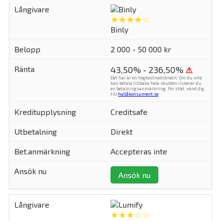
★★★★☆
Binly
2 000 - 50 000 kr
43,50% - 236,50%
⚠
Det här är en högkostnadskredit. Om du inte
kan betala tillbaka hela skulden riskerar du
en betalningsanmärkning. För stöd, vänd dig
till
hallåkonsument.se
.
Creditsafe
Direkt
Accepteras inte
Ansök nu
★★★☆☆