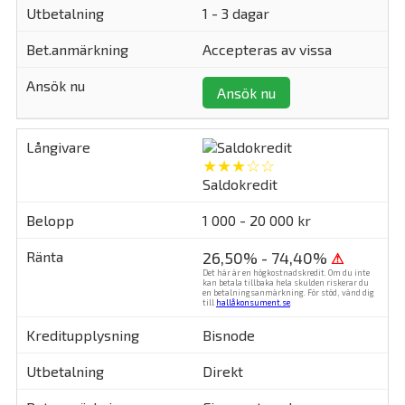
1 - 3 dagar
Accepteras av vissa
Ansök nu
★★★☆☆
Saldokredit
1 000 - 20 000 kr
26,50% - 74,40%
⚠
Det här är en högkostnadskredit. Om du inte
kan betala tillbaka hela skulden riskerar du
en betalningsanmärkning. För stöd, vänd dig
till
hallåkonsument.se
.
Bisnode
Direkt