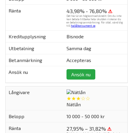
43,98% - 76,80%
⚠
Det här är en högkostnadskredit. Om du inte
kan betala tillbaka hela skulden riskerar du
en betalningsanmärkning. För stöd, vänd dig
till
hallåkonsument.se
.
Bisnode
Samma dag
Accepteras
Ansök nu
★★★☆☆
Nätlån
10 000 - 50 000 kr
27,95% – 31,82%
⚠