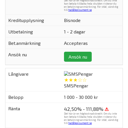
Det här är en högkostnadskredit. Om du inte
kan betala tillbaka hela skulden riskerar du
en betalningsanmärkning. För stöd, vänd dig
till
hallåkonsument.se
.
Bisnode
1 - 2 dagar
Accepteras
Ansök nu
★★★☆☆
SMSPengar
1 000 - 30 000 kr
42,50% - 111,88%
⚠
Det här är en högkostnadskredit. Om du inte
kan betala tillbaka hela skulden riskerar du
en betalningsanmärkning. För stöd, vänd dig
till
hallåkonsument.se
.