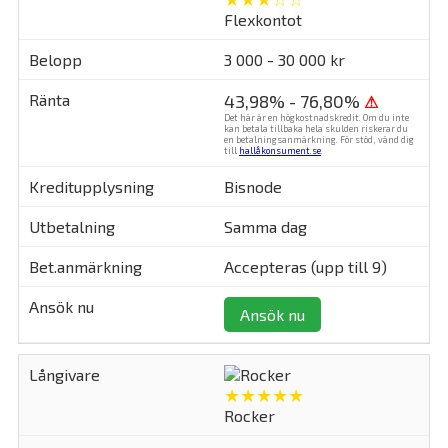
Flexkontot
3 000 - 30 000 kr
43,98% - 76,80%
⚠
Det här är en högkostnadskredit. Om du inte
kan betala tillbaka hela skulden riskerar du
en betalningsanmärkning. För stöd, vänd dig
till
hallåkonsument.se
.
Bisnode
Samma dag
Accepteras (upp till 9)
Ansök nu
★★★★★
Rocker