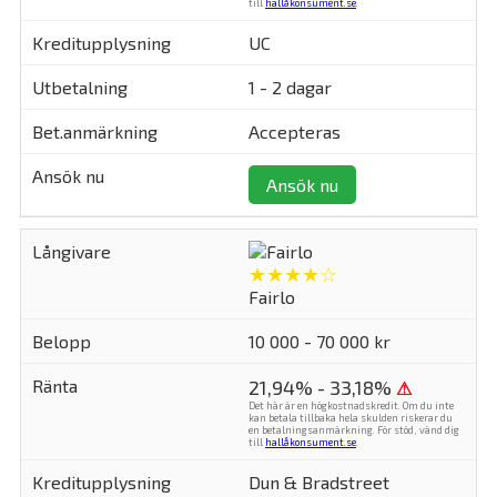
till
hallåkonsument.se
.
UC
1 - 2 dagar
Accepteras
Ansök nu
★★★★☆
Fairlo
10 000 - 70 000 kr
21,94% - 33,18%
⚠
Det här är en högkostnadskredit. Om du inte
kan betala tillbaka hela skulden riskerar du
en betalningsanmärkning. För stöd, vänd dig
till
hallåkonsument.se
.
Dun & Bradstreet