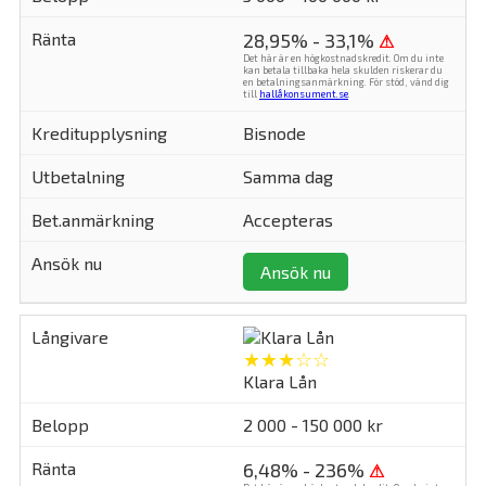
28,95% - 33,1%
⚠
Det här är en högkostnadskredit. Om du inte
kan betala tillbaka hela skulden riskerar du
en betalningsanmärkning. För stöd, vänd dig
till
hallåkonsument.se
.
Bisnode
Samma dag
Accepteras
Ansök nu
★★★☆☆
Klara Lån
2 000 - 150 000 kr
6,48% - 236%
⚠