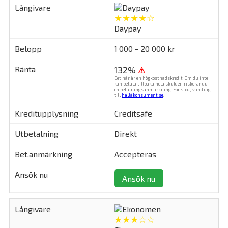
★★★★☆
Daypay
1 000 - 20 000 kr
132%
⚠
Det här är en högkostnadskredit. Om du inte
kan betala tillbaka hela skulden riskerar du
en betalningsanmärkning. För stöd, vänd dig
till
hallåkonsument.se
.
Creditsafe
Direkt
Accepteras
Ansök nu
★★★☆☆