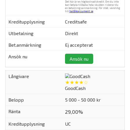
Det här är en högkostnadskredit. Om du inte
kan betala tillbaka hela skulden riskerar du
en betalningsanmärkning. För stöd, vänd dig
till
hallåkonsument.se
.
Creditsafe
Direkt
Ej accepterat
Ansök nu
★★★★☆
GoodCash
5 000 - 50 000 kr
29,00%
UC