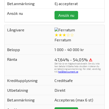
Ej accepterat
Ansök nu
★★★☆☆
Ferratum
1 000 - 40 000 kr
47,64% - 54,05%
⚠
Det här är en högkostnadskredit. Om du inte
kan betala tillbaka hela skulden riskerar du
en betalningsanmärkning. För stöd, vänd dig
till
hallåkonsument.se
.
Creditsafe
Direkt
Accepteras (max 6 st)