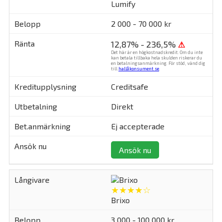
Lumify
2 000 - 70 000 kr
12,87% - 236,5%
⚠
Det här är en högkostnadskredit. Om du inte
kan betala tillbaka hela skulden riskerar du
en betalningsanmärkning. För stöd, vänd dig
till
hallåkonsument.se
.
Creditsafe
Direkt
Ej accepterade
Ansök nu
★★★★☆
Brixo
3 000 - 100 000 kr