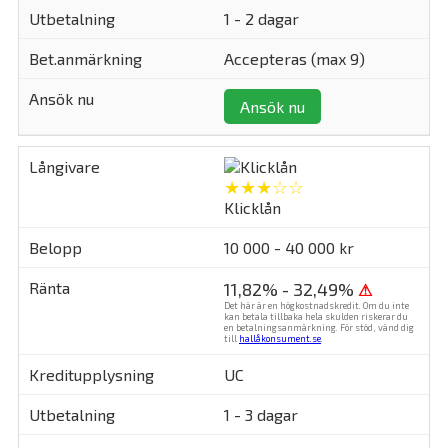
1 - 2 dagar
Accepteras (max 9)
Ansök nu
★★★☆☆
Klicklån
10 000 - 40 000 kr
11,82% - 32,49%
⚠
Det här är en högkostnadskredit. Om du inte
kan betala tillbaka hela skulden riskerar du
en betalningsanmärkning. För stöd, vänd dig
till
hallåkonsument.se
.
UC
1 - 3 dagar