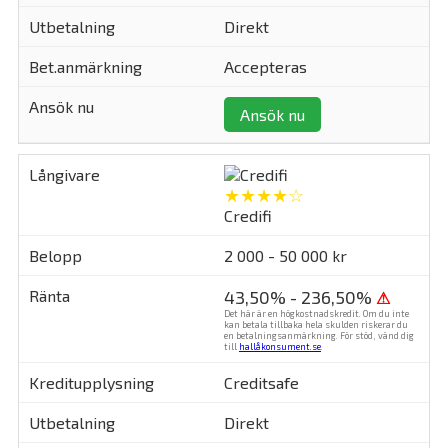
Direkt
Accepteras
Ansök nu
★★★★☆
Credifi
2 000 - 50 000 kr
43,50% - 236,50%
⚠
Det här är en högkostnadskredit. Om du inte
kan betala tillbaka hela skulden riskerar du
en betalningsanmärkning. För stöd, vänd dig
till
hallåkonsument.se
.
Creditsafe
Direkt