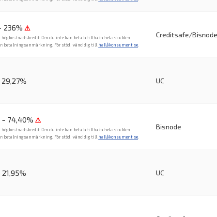
- 236%
⚠
Creditsafe/Bisnod
n högkostnadskredit. Om du inte kan betala tillbaka hela skulden
en betalningsanmärkning. För stöd, vänd dig till
hallåkonsument.se
.
- 29,27%
UC
 - 74,40%
⚠
Bisnode
n högkostnadskredit. Om du inte kan betala tillbaka hela skulden
en betalningsanmärkning. För stöd, vänd dig till
hallåkonsument.se
.
- 21,95%
UC