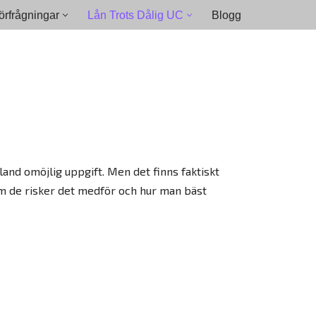
rfrågningar
Lån Trots Dålig UC
Blogg
and omöjlig uppgift. Men det finns faktiskt
om de risker det medför och hur man bäst