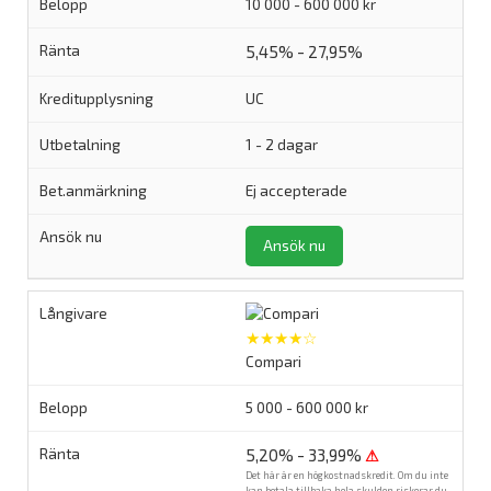
10 000 - 600 000 kr
5,45% - 27,95%
UC
1 - 2 dagar
Ej accepterade
Ansök nu
★★★★☆
Compari
5 000 - 600 000 kr
5,20% - 33,99%
⚠
Det här är en högkostnadskredit. Om du inte
kan betala tillbaka hela skulden riskerar du