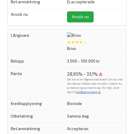
Ej accepterade
Ansök nu
★★★★☆
Brixo
3 000 - 100 000 kr
28,95% - 33,1%
⚠
Det här är en högkostnadskredit. Om du inte
kan betala tillbaka hela skulden riskerar du
en betalningsanmärkning. För stöd, vänd
dig till
hallåkonsument.se
.
Bisnode
Samma dag
Accepteras