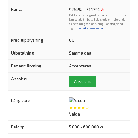
9,84% - 31,13%
⚠
Det här är en högkostnadskredit. Om du inte
kan betala tillbaka hela skulden riskerar du
en betalningsanmärkning. För stöd, vänd
dig till
hallåkonsument.se
.
UC
Samma dag
Accepteras
Ansök nu
★★★★☆
Valda
5 000 - 600 000 kr