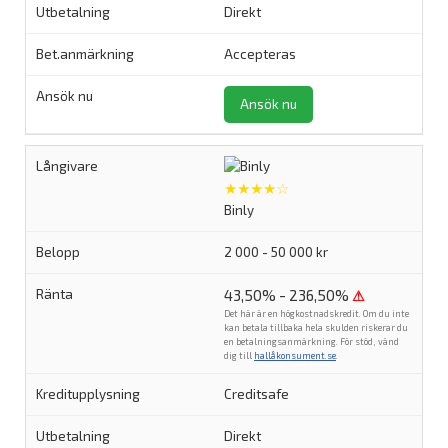
Direkt
Accepteras
Ansök nu
★★★★☆
Binly
2 000 - 50 000 kr
43,50% - 236,50%
⚠
Det här är en högkostnadskredit. Om du inte
kan betala tillbaka hela skulden riskerar du
en betalningsanmärkning. För stöd, vänd
dig till
hallåkonsument.se
.
Creditsafe
Direkt