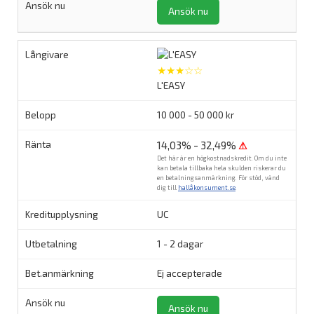
Ansök nu
★★★☆☆
L'EASY
10 000 - 50 000 kr
14,03% - 32,49%
⚠
Det här är en högkostnadskredit. Om du inte
kan betala tillbaka hela skulden riskerar du
en betalningsanmärkning. För stöd, vänd
dig till
hallåkonsument.se
.
UC
1 - 2 dagar
Ej accepterade
Ansök nu