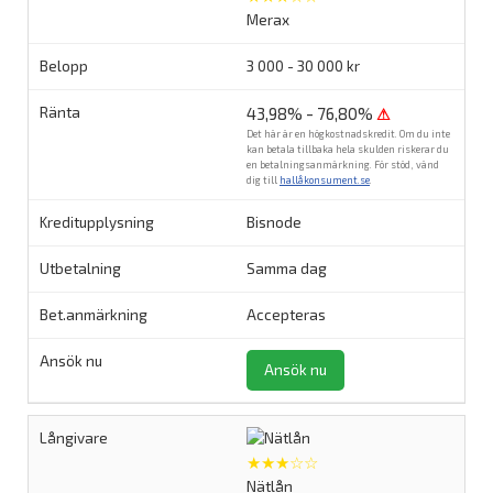
Merax
3 000 - 30 000 kr
43,98% - 76,80%
⚠
Det här är en högkostnadskredit. Om du inte
kan betala tillbaka hela skulden riskerar du
en betalningsanmärkning. För stöd, vänd
dig till
hallåkonsument.se
.
Bisnode
Samma dag
Accepteras
Ansök nu
★★★☆☆
Nätlån