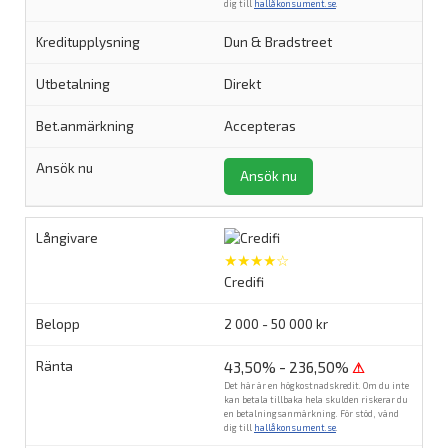
dig till
hallåkonsument.se
.
Dun & Bradstreet
Direkt
Accepteras
Ansök nu
★★★★☆
Credifi
2 000 - 50 000 kr
43,50% - 236,50%
⚠
Det här är en högkostnadskredit. Om du inte
kan betala tillbaka hela skulden riskerar du
en betalningsanmärkning. För stöd, vänd
dig till
hallåkonsument.se
.