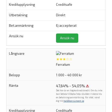
Creditsafe
Direkt
Ej accepterat
Ansök nu
★★★☆☆
Ferratum
1 000 - 40 000 kr
47,64% - 54,05%
⚠
Det här är en högkostnadskredit. Om du inte
kan betala tillbaka hela skulden riskerar du
en betalningsanmärkning. För stöd, vänd
dig till
hallåkonsument.se
.
Creditsafe