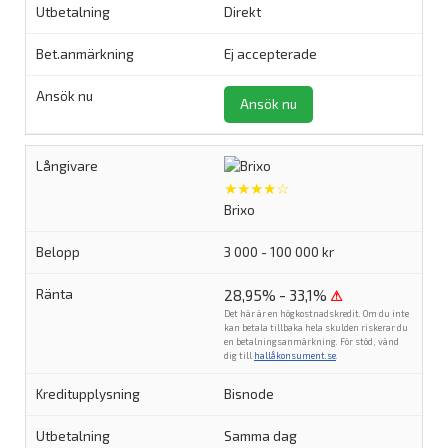
Direkt
Ej accepterade
Ansök nu
★★★★☆
Brixo
3 000 - 100 000 kr
28,95% - 33,1%
⚠
Det här är en högkostnadskredit. Om du inte
kan betala tillbaka hela skulden riskerar du
en betalningsanmärkning. För stöd, vänd
dig till
hallåkonsument.se
.
Bisnode
Samma dag