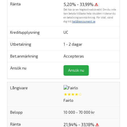
5,20% - 33,99%
⚠
Det här är en högkostnadskredit. Om du inte
kan betala tillbaka hela skulden riskerar du
en betalningsanmärkning. För stöd, vänd
dig till
hallåkonsument.se
.
UC
1 - 2 dagar
Accepteras
Ansök nu
★★★★☆
Fairlo
10 000 - 70 000 kr
21,94% - 33,18%
⚠