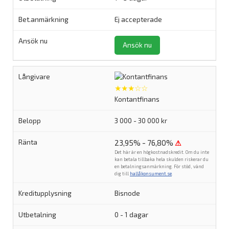
Ej accepterade
Ansök nu
★★★☆☆
Kontantfinans
3 000 - 30 000 kr
23,95% - 76,80%
⚠
Det här är en högkostnadskredit. Om du inte
kan betala tillbaka hela skulden riskerar du
en betalningsanmärkning. För stöd, vänd
dig till
hallåkonsument.se
.
Bisnode
0 - 1 dagar