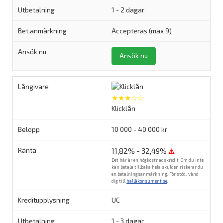
1 - 2 dagar
Accepteras (max 9)
Ansök nu
★★★☆☆
Klicklån
10 000 - 40 000 kr
11,82% - 32,49%
⚠
Det här är en högkostnadskredit. Om du inte
kan betala tillbaka hela skulden riskerar du
en betalningsanmärkning. För stöd, vänd
dig till
hallåkonsument.se
.
UC
1 - 3 dagar