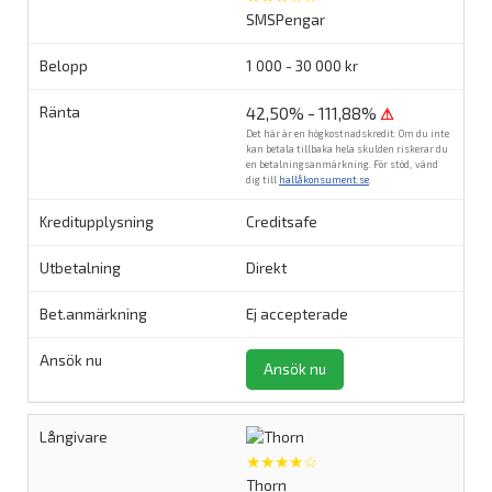
SMSPengar
1 000 - 30 000 kr
42,50% - 111,88%
⚠
Det här är en högkostnadskredit. Om du inte
kan betala tillbaka hela skulden riskerar du
en betalningsanmärkning. För stöd, vänd
dig till
hallåkonsument.se
.
Creditsafe
Direkt
Ej accepterade
Ansök nu
★★★★☆
Thorn