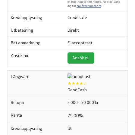
en betalningsanmärkning. För stöd, vänd
dig till
hallåkonsument.se
.
Creditsafe
Direkt
Ej accepterat
Ansök nu
★★★★☆
GoodCash
5 000 - 50 000 kr
29,00%
UC