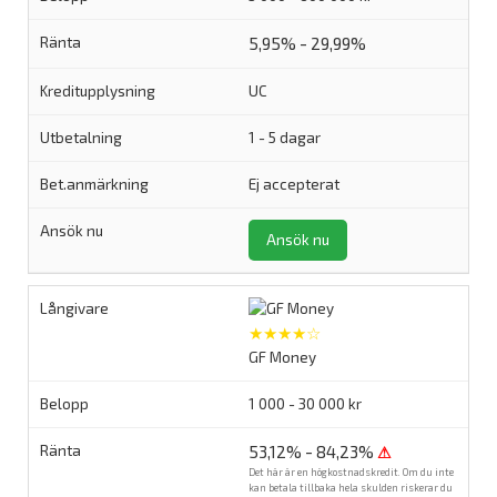
5,95% - 29,99%
UC
1 - 5 dagar
Ej accepterat
Ansök nu
★★★★☆
GF Money
1 000 - 30 000 kr
53,12% - 84,23%
⚠
Det här är en högkostnadskredit. Om du inte
kan betala tillbaka hela skulden riskerar du