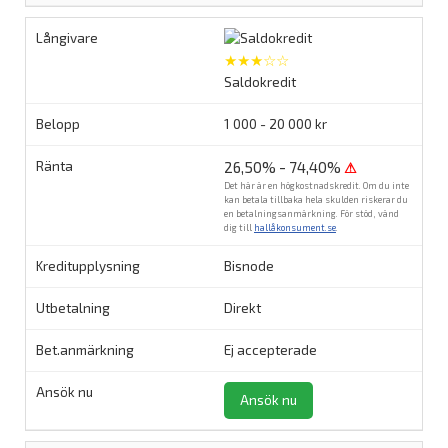
★★★☆☆
Saldokredit
1 000 - 20 000 kr
26,50% - 74,40%
⚠
Det här är en högkostnadskredit. Om du inte
kan betala tillbaka hela skulden riskerar du
en betalningsanmärkning. För stöd, vänd
dig till
hallåkonsument.se
.
Bisnode
Direkt
Ej accepterade
Ansök nu