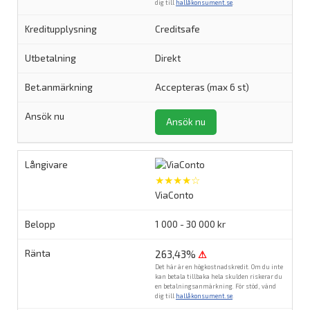
dig till
hallåkonsument.se
.
Creditsafe
Direkt
Accepteras (max 6 st)
Ansök nu
★★★★☆
ViaConto
1 000 - 30 000 kr
263,43%
⚠
Det här är en högkostnadskredit. Om du inte
kan betala tillbaka hela skulden riskerar du
en betalningsanmärkning. För stöd, vänd
dig till
hallåkonsument.se
.