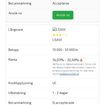
Accepteras
Ansök nu
★★★☆☆
L'EASY
10 000 - 50 000 kr
14,03% - 32,49%
⚠
Det här är en högkostnadskredit. Om du inte
kan betala tillbaka hela skulden riskerar du
en betalningsanmärkning. För stöd, vänd
dig till
hallåkonsument.se
.
UC
1 - 2 dagar
Ej accepterade