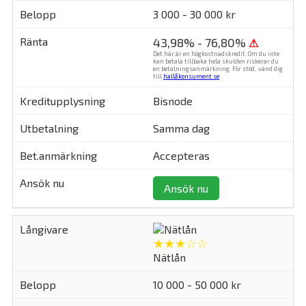
3 000 - 30 000 kr
43,98% - 76,80%
⚠
Det här är en högkostnadskredit. Om du inte
kan betala tillbaka hela skulden riskerar du
en betalningsanmärkning. För stöd, vänd dig
till
hallåkonsument.se
.
Bisnode
Samma dag
Accepteras
Ansök nu
★★★☆☆
Nätlån
10 000 - 50 000 kr