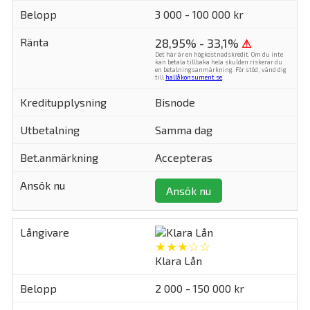
3 000 - 100 000 kr
28,95% - 33,1%
⚠
Det här är en högkostnadskredit. Om du inte
kan betala tillbaka hela skulden riskerar du
en betalningsanmärkning. För stöd, vänd dig
till
hallåkonsument.se
.
Bisnode
Samma dag
Accepteras
Ansök nu
★★★☆☆
Klara Lån
2 000 - 150 000 kr