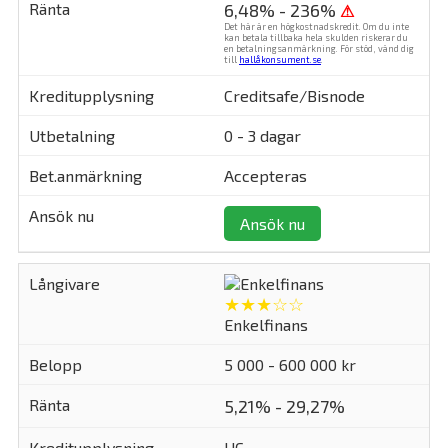
6,48% - 236%
⚠
Det här är en högkostnadskredit. Om du inte
kan betala tillbaka hela skulden riskerar du
en betalningsanmärkning. För stöd, vänd dig
till
hallåkonsument.se
.
Creditsafe/Bisnode
0 - 3 dagar
Accepteras
Ansök nu
★★★☆☆
Enkelfinans
5 000 - 600 000 kr
5,21% - 29,27%
UC