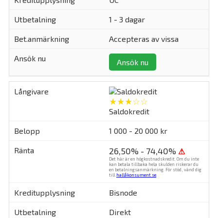
1 - 3 dagar
Accepteras av vissa
Ansök nu
★★★☆☆
Saldokredit
1 000 - 20 000 kr
26,50% - 74,40%
⚠
Det här är en högkostnadskredit. Om du inte
kan betala tillbaka hela skulden riskerar du
en betalningsanmärkning. För stöd, vänd dig
till
hallåkonsument.se
.
Bisnode
Direkt