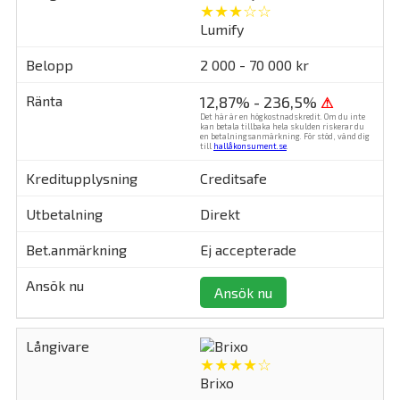
★★★☆☆
Lumify
2 000 - 70 000 kr
12,87% - 236,5%
⚠
Det här är en högkostnadskredit. Om du inte
kan betala tillbaka hela skulden riskerar du
en betalningsanmärkning. För stöd, vänd dig
till
hallåkonsument.se
.
Creditsafe
Direkt
Ej accepterade
Ansök nu
★★★★☆
Brixo