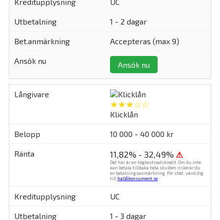
UC
1 - 2 dagar
Accepteras (max 9)
Ansök nu
★★★☆☆
Klicklån
10 000 - 40 000 kr
11,82% - 32,49%
⚠
Det här är en högkostnadskredit. Om du inte
kan betala tillbaka hela skulden riskerar du
en betalningsanmärkning. För stöd, vänd dig
till
hallåkonsument.se
.
UC
1 - 3 dagar