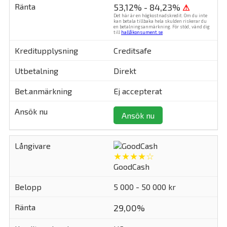
53,12% - 84,23%
⚠
Det här är en högkostnadskredit. Om du inte
kan betala tillbaka hela skulden riskerar du
en betalningsanmärkning. För stöd, vänd dig
till
hallåkonsument.se
.
Creditsafe
Direkt
Ej accepterat
Ansök nu
★★★★☆
GoodCash
5 000 - 50 000 kr
29,00%