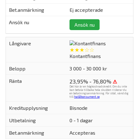
Ej accepterade
Ansök nu
★★★☆☆
Kontantfinans
3 000 - 30 000 kr
23,95% - 76,80%
⚠
Det här är en högkostnadskredit. Om du inte
kan betala tillbaka hela skulden riskerar du
en betalningsanmärkning. För stöd, vänd dig
till
hallåkonsument.se
.
Bisnode
0 - 1 dagar
Accepteras