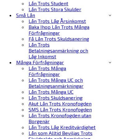
Lån Trots Student
Lån Trots Stora Skulder
Små Lån
Lån Trots Låg Årsinkomst
Baka Ihop Lån Trots Många
Förfrågningar
Få Lån Trots Skuldsanering
Lån Trots
Betalningsanmärkning och
Låg Inkomst
Många Förfrågningar
Lån Trots Många
Förfrågningar
Lån Trots Många UC och
Betalningsanmärkningar
Lån Trots Många UC
Lån Trots Skuldsanering
Akut Lån Trots Kronofogden
SMS Lån Trots Kronofogden
Lån Trots Kronofogden utan
Borgenär
Lån Trots Låg Kreditvärdighet
Lån som Alltid Beviljas Trots
Skuldsaldo och Anmärkning