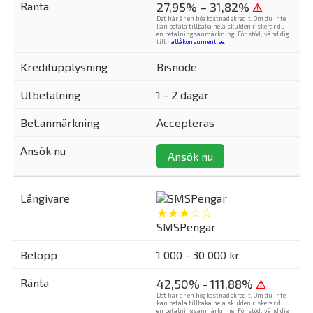
27,95% – 31,82%
⚠
Det här är en högkostnadskredit. Om du inte
kan betala tillbaka hela skulden riskerar du
en betalningsanmärkning. För stöd, vänd dig
till
hallåkonsument.se
.
Bisnode
1 - 2 dagar
Accepteras
Ansök nu
★★★☆☆
SMSPengar
1 000 - 30 000 kr
42,50% - 111,88%
⚠
Det här är en högkostnadskredit. Om du inte
kan betala tillbaka hela skulden riskerar du
en betalningsanmärkning. För stöd, vänd dig