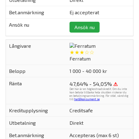
Ej accepterat
Ansök nu
★★★☆☆
Ferratum
1 000 - 40 000 kr
47,64% - 54,05%
⚠
Det här är en högkostnadskredit. Om du inte
kan betala tillbaka hela skulden riskerar du
en betalningsanmärkning. För stöd, vänd dig
till
hallåkonsument.se
.
Creditsafe
Direkt
Accepteras (max 6 st)