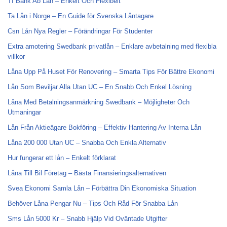
Tf Bank Ab Lån – Enkelt Och Flexibelt
Ta Lån i Norge – En Guide för Svenska Låntagare
Csn Lån Nya Regler – Förändringar För Studenter
Extra amotering Swedbank privatlån – Enklare avbetalning med flexibla
villkor
Låna Upp På Huset För Renovering – Smarta Tips För Bättre Ekonomi
Lån Som Beviljar Alla Utan UC – En Snabb Och Enkel Lösning
Låna Med Betalningsanmärkning Swedbank – Möjligheter Och
Utmaningar
Lån Från Aktieägare Bokföring – Effektiv Hantering Av Interna Lån
Låna 200 000 Utan UC – Snabba Och Enkla Alternativ
Hur fungerar ett lån – Enkelt förklarat
Låna Till Bil Företag – Bästa Finansieringsalternativen
Svea Ekonomi Samla Lån – Förbättra Din Ekonomiska Situation
Behöver Låna Pengar Nu – Tips Och Råd För Snabba Lån
Sms Lån 5000 Kr – Snabb Hjälp Vid Oväntade Utgifter