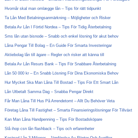
Hvornår skal man omlægge lån – Tips för rätt tidpunkt
Ta Lån Med Betalningsanmärkning – Möjligheter och Risker
Betala Av Lån I Förtid Nordea – Tips För Tidig Återbetalning
Sms lån utan bisnode – Snabb och enkel lösning för akut behov
Låna Pengar Till Bolag – En Guide För Smarta Investeringar
Aktiebolag lån till ägare – Regler och risker att känna till
Betala Av Lån Resurs Bank – Tips För Snabbare Återbetalning
Lån 50 000 kr – En Snabb Lösning För Dina Ekonomiska Behov
Hur Mycket Ska Man Låna Till Bostad – Tips För Ett Smart Lån
Lån Utbetalt Samma Dag – Snabba Pengar Direkt
Får Man Låna Till Hus På Arrendetomt – Allt Du Behöver Veta
Företag Låna Till Fastighet – Smarta Finansieringslösningar För Tillväxt
Kan Man Låna Handpenning – Tips För Bostadsköpare
Slå ihop csn lån flashback – Tips och erfarenheter
Kostnad Lån 3 Miljoner – Jämförelse Av Räntor Och Avgifter