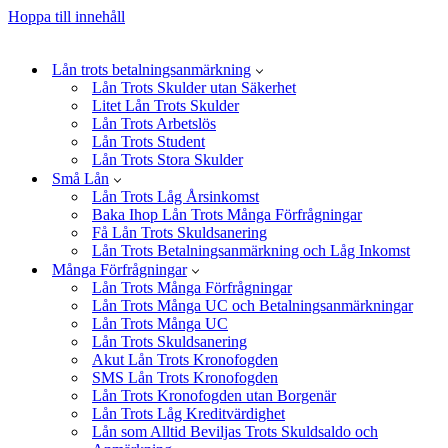
Hoppa till innehåll
Lån trots betalningsanmärkning
Lån Trots Skulder utan Säkerhet
Litet Lån Trots Skulder
Lån Trots Arbetslös
Lån Trots Student
Lån Trots Stora Skulder
Små Lån
Lån Trots Låg Årsinkomst
Baka Ihop Lån Trots Många Förfrågningar
Få Lån Trots Skuldsanering
Lån Trots Betalningsanmärkning och Låg Inkomst
Många Förfrågningar
Lån Trots Många Förfrågningar
Lån Trots Många UC och Betalningsanmärkningar
Lån Trots Många UC
Lån Trots Skuldsanering
Akut Lån Trots Kronofogden
SMS Lån Trots Kronofogden
Lån Trots Kronofogden utan Borgenär
Lån Trots Låg Kreditvärdighet
Lån som Alltid Beviljas Trots Skuldsaldo och