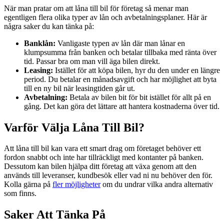
När man pratar om att låna till bil för företag så menar man
egentligen flera olika typer av lån och avbetalningsplaner. Här är
några saker du kan tänka på:
Banklån:
Vanligaste typen av lån där man lånar en
klumpsumma från banken och betalar tillbaka med ränta över
tid. Passar bra om man vill äga bilen direkt.
Leasing:
Istället för att köpa bilen, hyr du den under en längre
period. Du betalar en månadsavgift och har möjlighet att byta
till en ny bil när leasingtiden går ut.
Avbetalning:
Betala av bilen bit för bit istället för allt på en
gång. Det kan göra det lättare att hantera kostnaderna över tid.
Varför Välja Låna Till Bil?
Att låna till bil kan vara ett smart drag om företaget behöver ett
fordon snabbt och inte har tillräckligt med kontanter på banken.
Dessutom kan bilen hjälpa ditt företag att växa genom att den
används till leveranser, kundbesök eller vad ni nu behöver den för.
Kolla gärna på
fler möjligheter
om du undrar vilka andra alternativ
som finns.
Saker Att Tänka På