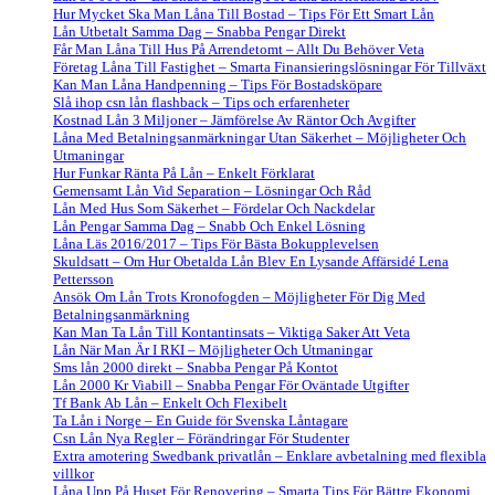
Hur Mycket Ska Man Låna Till Bostad – Tips För Ett Smart Lån
Lån Utbetalt Samma Dag – Snabba Pengar Direkt
Får Man Låna Till Hus På Arrendetomt – Allt Du Behöver Veta
Företag Låna Till Fastighet – Smarta Finansieringslösningar För Tillväxt
Kan Man Låna Handpenning – Tips För Bostadsköpare
Slå ihop csn lån flashback – Tips och erfarenheter
Kostnad Lån 3 Miljoner – Jämförelse Av Räntor Och Avgifter
Låna Med Betalningsanmärkningar Utan Säkerhet – Möjligheter Och
Utmaningar
Hur Funkar Ränta På Lån – Enkelt Förklarat
Gemensamt Lån Vid Separation – Lösningar Och Råd
Lån Med Hus Som Säkerhet – Fördelar Och Nackdelar
Lån Pengar Samma Dag – Snabb Och Enkel Lösning
Låna Läs 2016/2017 – Tips För Bästa Bokupplevelsen
Skuldsatt – Om Hur Obetalda Lån Blev En Lysande Affärsidé Lena
Pettersson
Ansök Om Lån Trots Kronofogden – Möjligheter För Dig Med
Betalningsanmärkning
Kan Man Ta Lån Till Kontantinsats – Viktiga Saker Att Veta
Lån När Man Är I RKI – Möjligheter Och Utmaningar
Sms lån 2000 direkt – Snabba Pengar På Kontot
Lån 2000 Kr Viabill – Snabba Pengar För Oväntade Utgifter
Tf Bank Ab Lån – Enkelt Och Flexibelt
Ta Lån i Norge – En Guide för Svenska Låntagare
Csn Lån Nya Regler – Förändringar För Studenter
Extra amotering Swedbank privatlån – Enklare avbetalning med flexibla
villkor
Låna Upp På Huset För Renovering – Smarta Tips För Bättre Ekonomi