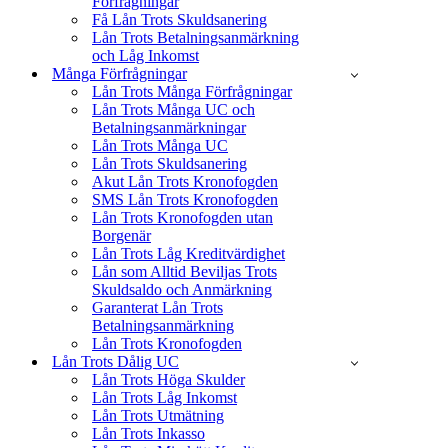
Förfrågningar
Få Lån Trots Skuldsanering
Lån Trots Betalningsanmärkning
och Låg Inkomst
Många Förfrågningar
Lån Trots Många Förfrågningar
Lån Trots Många UC och
Betalningsanmärkningar
Lån Trots Många UC
Lån Trots Skuldsanering
Akut Lån Trots Kronofogden
SMS Lån Trots Kronofogden
Lån Trots Kronofogden utan
Borgenär
Lån Trots Låg Kreditvärdighet
Lån som Alltid Beviljas Trots
Skuldsaldo och Anmärkning
Garanterat Lån Trots
Betalningsanmärkning
Lån Trots Kronofogden
Lån Trots Dålig UC
Lån Trots Höga Skulder
Lån Trots Låg Inkomst
Lån Trots Utmätning
Lån Trots Inkasso