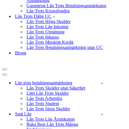
Anmärkning
Garanterat Lån Trots Betalningsanmärkning
Lån Trots Kronofogden
Lån Trots Dålig UC
Lån Trots Höga Skulder
Lån Trots Låg Inkomst
Lån Trots Utmätning
Lån Trots Inkasso
Lån Trots Misskött Kredit
Lån Trots Betalningsanmärkning utan UC
Blogg
Navigeringsmeny
Navigeringsmeny
Lån trots betalningsanmärkning
Lån Trots Skulder utan Säkerhet
Litet Lån Trots Skulder
Lån Trots Arbetslös
Lån Trots Student
Lån Trots Stora Skulder
Små Lån
Lån Trots Låg Årsinkomst
Baka Ihop Lån Trots Många