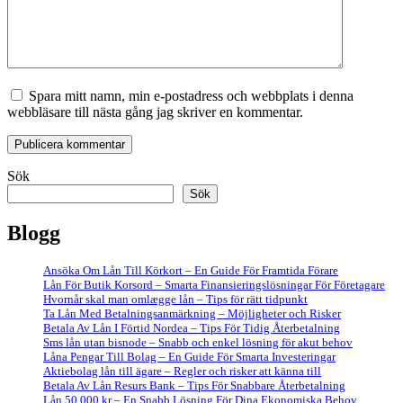
Spara mitt namn, min e-postadress och webbplats i denna
webbläsare till nästa gång jag skriver en kommentar.
Sök
Sök
Blogg
Ansöka Om Lån Till Körkort – En Guide För Framtida Förare
Lån För Butik Korsord – Smarta Finansieringslösningar För Företagare
Hvornår skal man omlægge lån – Tips för rätt tidpunkt
Ta Lån Med Betalningsanmärkning – Möjligheter och Risker
Betala Av Lån I Förtid Nordea – Tips För Tidig Återbetalning
Sms lån utan bisnode – Snabb och enkel lösning för akut behov
Låna Pengar Till Bolag – En Guide För Smarta Investeringar
Aktiebolag lån till ägare – Regler och risker att känna till
Betala Av Lån Resurs Bank – Tips För Snabbare Återbetalning
Lån 50 000 kr – En Snabb Lösning För Dina Ekonomiska Behov