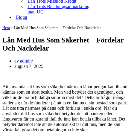
Lån Trots Misskött Kredit
Lån Trots Betalningsanmärkning
utan UC
Blogg
Hem
»
Lån Med Hus Som Säkerhet – Fördelar Och Nackdelar
Lån Med Hus Som Säkerhet – Fördelar
Och Nackdelar
av
admin
augusti 7, 2025
Att använda sitt hus som säkerhet när man lånar pengar kan ibland
kännas som ett stort beslut. Men vad betyder det egentligen, och
vilka är de bra och dåliga sidorna med det? Detta är frågor många
ställer sig när de funderar på att ta ett lån med sin bostad som pant.
Låt oss titta närmare på detta och förklara i enkla ord. När du
använder ditt hus som säkerhet betyder det att banken eller
långivaren får en garanti ifall du inte kan betala tillbaka lånet. Det
betyder däremot inte att de automatiskt tar ditt hus, men de kan i
värsta fall göra det om betalningarna inte sker.