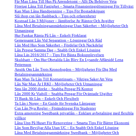
Får Man Låna Till Hus På Arrendetomt – Allt Du Behöver Veta
Företag Låna Till Fastighet – Smarta Finansieringslösningar För Tillväxt
Kan Man Låna Handpenning – Tips För Bostadsköpare
Slå ihop csn lån flashback – Tips och erfarenheter
Kostnad Lån 3 Miljoner – Jämförelse Av Räntor Och Avgifter
Låna Med Betalningsanmärkningar Utan Säkerhet – Möjligheter Och
Utmaningar
Hur Funkar Ränta På Lån – Enkelt Förklarat
Gemensamt Lån Vid Separation – Lösningar Och Råd
Lån Med Hus Som Säkerhet – Fördelar Och Nackdelar
Lån Pengar Samma Dag – Snabb Och Enkel Lösning
Låna Läs 2016/2017 – Tips För Bästa Bokupplevelsen
Skuldsatt – Om Hur Obetalda Lån Blev En Lysande Affärsidé Lena
Pettersson
Ansök Om Lån Trots Kronofogden – Möjligheter För Dig Med
Betalningsanmärkning
Kan Man Ta Lån Till Kontantinsats – Viktiga Saker Att Veta
Lån När Man Är I RKI – Möjligheter Och Utmaningar
Sms lån 2000 direkt – Snabba Pengar På Kontot
Lån 2000 Kr Viabill – Snabba Pengar För Oväntade Utgifter
Tf Bank Ab Lån – Enkelt Och Flexibelt
Ta Lån i Norge – En Guide för Svenska Låntagare
Csn Lån Nya Regler – Förändringar För Studenter
Extra amotering Swedbank privatlån – Enklare avbetalning med flexibla
villkor
Låna Upp På Huset För Renovering – Smarta Tips För Bättre Ekonomi
Lån Som Beviljar Alla Utan UC – En Snabb Och Enkel Lösning
Låna Med Betalningsanmärkning Swedbank – Möjligheter Och