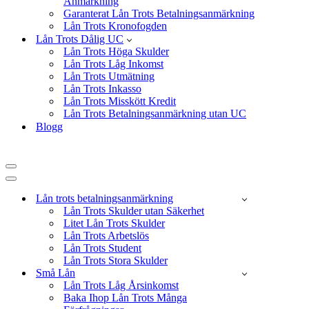
Anmärkning
Garanterat Lån Trots Betalningsanmärkning
Lån Trots Kronofogden
Lån Trots Dålig UC
Lån Trots Höga Skulder
Lån Trots Låg Inkomst
Lån Trots Utmätning
Lån Trots Inkasso
Lån Trots Misskött Kredit
Lån Trots Betalningsanmärkning utan UC
Blogg
Navigeringsmeny
Navigeringsmeny
Lån trots betalningsanmärkning
Lån Trots Skulder utan Säkerhet
Litet Lån Trots Skulder
Lån Trots Arbetslös
Lån Trots Student
Lån Trots Stora Skulder
Små Lån
Lån Trots Låg Årsinkomst
Baka Ihop Lån Trots Många