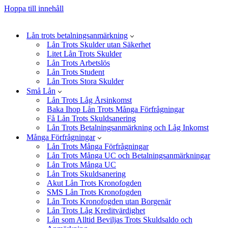
Hoppa till innehåll
Lån trots betalningsanmärkning
Lån Trots Skulder utan Säkerhet
Litet Lån Trots Skulder
Lån Trots Arbetslös
Lån Trots Student
Lån Trots Stora Skulder
Små Lån
Lån Trots Låg Årsinkomst
Baka Ihop Lån Trots Många Förfrågningar
Få Lån Trots Skuldsanering
Lån Trots Betalningsanmärkning och Låg Inkomst
Många Förfrågningar
Lån Trots Många Förfrågningar
Lån Trots Många UC och Betalningsanmärkningar
Lån Trots Många UC
Lån Trots Skuldsanering
Akut Lån Trots Kronofogden
SMS Lån Trots Kronofogden
Lån Trots Kronofogden utan Borgenär
Lån Trots Låg Kreditvärdighet
Lån som Alltid Beviljas Trots Skuldsaldo och