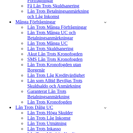
Förfrågningar
Få Lån Trots Skuldsanering
Lån Trots Betalningsanmärkning
och Låg Inkomst
Många Förfrågningar
Lån Trots Många Förfrågningar
Lån Trots Många UC och
Betalningsanmärkningar
Lån Trots Många UC
Lån Trots Skuldsanering
Akut Lån Trots Kronofogden
SMS Lån Trots Kronofogden
Lån Trots Kronofogden utan
Borgenär
Lån Trots Låg Kreditvärdighet
Lån som Alltid Beviljas Trots
Skuldsaldo och Anmärkning
Garanterat Lån Trots
Betalningsanmärkning
Lån Trots Kronofogden
Lån Trots Dålig UC
Lån Trots Höga Skulder
Lån Trots Låg Inkomst
Lån Trots Utmätning
Lån Trots Inkasso