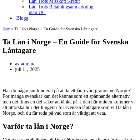
Lån Trots Misskött Kredit
Lån Trots Betalningsanmärkning
utan UC
Blogg
Hem
»
Ta Lån i Norge – En Guide för Svenska Låntagare
Ta Lån i Norge – En Guide för Svenska
Låntagare
av
admin
juli 11, 2025
Har du någonsin funderat på att ta ett lån i vårt grannland Norge?
För många svenskar kan det kännas som ett spännande alternativ,
men det finns en del saker att tänka på. I den här guiden kommer vi
att utforska hur det fungerar för svenska låntagare som vill ta lån i
Norge, och du får reda på vad som är viktigt att veta.
Varför ta lån i Norge?
Många ser möjligheten att låna i Norge som en chans därför att de