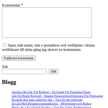
Kommentar
*
Spara mitt namn, min e-postadress och webbplats i denna
webbläsare till nästa gång jag skriver en kommentar.
Sök
Sök
Blogg
Ansöka Om Lån Till Körkort – En Guide För Framtida Förare
Lån För Butik Korsord – Smarta Finansieringslösningar För Företagare
Hvornår skal man omlægge lån – Tips för rätt tidpunkt
Ta Lån Med Betalningsanmärkning – Möjligheter och Risker
Betala Av Lån I Förtid Nordea – Tips För Tidig Återbetalning