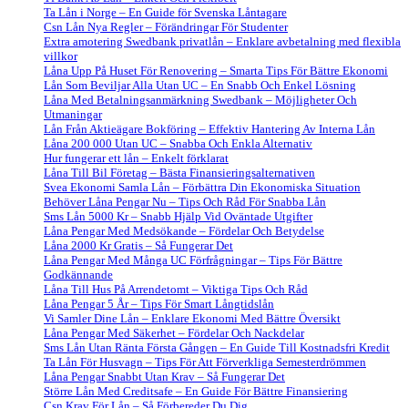
Ta Lån i Norge – En Guide för Svenska Låntagare
Csn Lån Nya Regler – Förändringar För Studenter
Extra amotering Swedbank privatlån – Enklare avbetalning med flexibla
villkor
Låna Upp På Huset För Renovering – Smarta Tips För Bättre Ekonomi
Lån Som Beviljar Alla Utan UC – En Snabb Och Enkel Lösning
Låna Med Betalningsanmärkning Swedbank – Möjligheter Och
Utmaningar
Lån Från Aktieägare Bokföring – Effektiv Hantering Av Interna Lån
Låna 200 000 Utan UC – Snabba Och Enkla Alternativ
Hur fungerar ett lån – Enkelt förklarat
Låna Till Bil Företag – Bästa Finansieringsalternativen
Svea Ekonomi Samla Lån – Förbättra Din Ekonomiska Situation
Behöver Låna Pengar Nu – Tips Och Råd För Snabba Lån
Sms Lån 5000 Kr – Snabb Hjälp Vid Oväntade Utgifter
Låna Pengar Med Medsökande – Fördelar Och Betydelse
Låna 2000 Kr Gratis – Så Fungerar Det
Låna Pengar Med Många UC Förfrågningar – Tips För Bättre
Godkännande
Låna Till Hus På Arrendetomt – Viktiga Tips Och Råd
Låna Pengar 5 År – Tips För Smart Långtidslån
Vi Samler Dine Lån – Enklare Ekonomi Med Bättre Översikt
Låna Pengar Med Säkerhet – Fördelar Och Nackdelar
Sms Lån Utan Ränta Första Gången – En Guide Till Kostnadsfri Kredit
Ta Lån För Husvagn – Tips För Att Förverkliga Semesterdrömmen
Låna Pengar Snabbt Utan Krav – Så Fungerar Det
Större Lån Med Creditsafe – En Guide För Bättre Finansiering
Csn Krav För Lån – Så Förbereder Du Dig