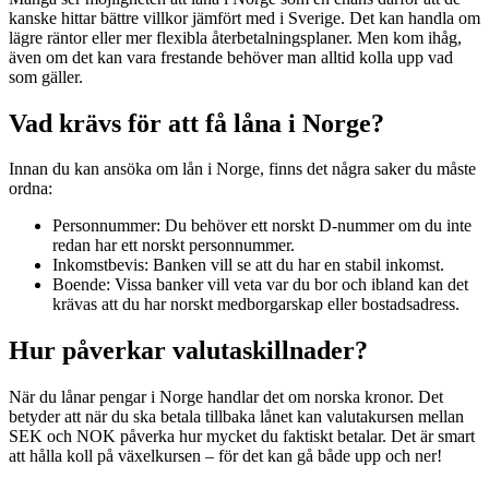
kanske hittar bättre villkor jämfört med i Sverige. Det kan handla om
lägre räntor eller mer flexibla återbetalningsplaner. Men kom ihåg,
även om det kan vara frestande behöver man alltid kolla upp vad
som gäller.
Vad krävs för att få låna i Norge?
Innan du kan ansöka om lån i Norge, finns det några saker du måste
ordna:
Personnummer: Du behöver ett norskt D-nummer om du inte
redan har ett norskt personnummer.
Inkomstbevis: Banken vill se att du har en stabil inkomst.
Boende: Vissa banker vill veta var du bor och ibland kan det
krävas att du har norskt medborgarskap eller bostadsadress.
Hur påverkar valutaskillnader?
När du lånar pengar i Norge handlar det om norska kronor. Det
betyder att när du ska betala tillbaka lånet kan valutakursen mellan
SEK och NOK påverka hur mycket du faktiskt betalar. Det är smart
att hålla koll på växelkursen – för det kan gå både upp och ner!