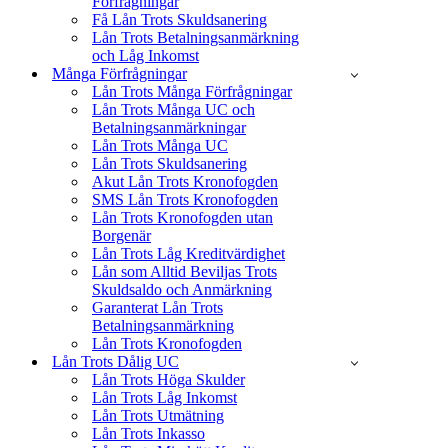
Förfrågningar
Få Lån Trots Skuldsanering
Lån Trots Betalningsanmärkning
och Låg Inkomst
Många Förfrågningar
Lån Trots Många Förfrågningar
Lån Trots Många UC och
Betalningsanmärkningar
Lån Trots Många UC
Lån Trots Skuldsanering
Akut Lån Trots Kronofogden
SMS Lån Trots Kronofogden
Lån Trots Kronofogden utan
Borgenär
Lån Trots Låg Kreditvärdighet
Lån som Alltid Beviljas Trots
Skuldsaldo och Anmärkning
Garanterat Lån Trots
Betalningsanmärkning
Lån Trots Kronofogden
Lån Trots Dålig UC
Lån Trots Höga Skulder
Lån Trots Låg Inkomst
Lån Trots Utmätning
Lån Trots Inkasso