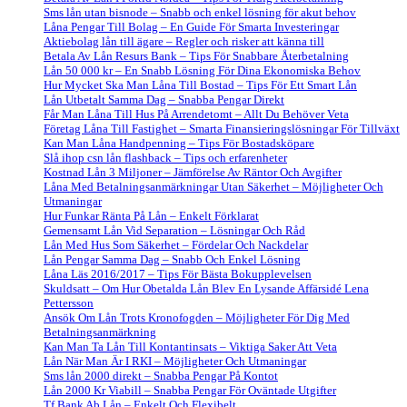
Sms lån utan bisnode – Snabb och enkel lösning för akut behov
Låna Pengar Till Bolag – En Guide För Smarta Investeringar
Aktiebolag lån till ägare – Regler och risker att känna till
Betala Av Lån Resurs Bank – Tips För Snabbare Återbetalning
Lån 50 000 kr – En Snabb Lösning För Dina Ekonomiska Behov
Hur Mycket Ska Man Låna Till Bostad – Tips För Ett Smart Lån
Lån Utbetalt Samma Dag – Snabba Pengar Direkt
Får Man Låna Till Hus På Arrendetomt – Allt Du Behöver Veta
Företag Låna Till Fastighet – Smarta Finansieringslösningar För Tillväxt
Kan Man Låna Handpenning – Tips För Bostadsköpare
Slå ihop csn lån flashback – Tips och erfarenheter
Kostnad Lån 3 Miljoner – Jämförelse Av Räntor Och Avgifter
Låna Med Betalningsanmärkningar Utan Säkerhet – Möjligheter Och
Utmaningar
Hur Funkar Ränta På Lån – Enkelt Förklarat
Gemensamt Lån Vid Separation – Lösningar Och Råd
Lån Med Hus Som Säkerhet – Fördelar Och Nackdelar
Lån Pengar Samma Dag – Snabb Och Enkel Lösning
Låna Läs 2016/2017 – Tips För Bästa Bokupplevelsen
Skuldsatt – Om Hur Obetalda Lån Blev En Lysande Affärsidé Lena
Pettersson
Ansök Om Lån Trots Kronofogden – Möjligheter För Dig Med
Betalningsanmärkning
Kan Man Ta Lån Till Kontantinsats – Viktiga Saker Att Veta
Lån När Man Är I RKI – Möjligheter Och Utmaningar
Sms lån 2000 direkt – Snabba Pengar På Kontot
Lån 2000 Kr Viabill – Snabba Pengar För Oväntade Utgifter
Tf Bank Ab Lån – Enkelt Och Flexibelt