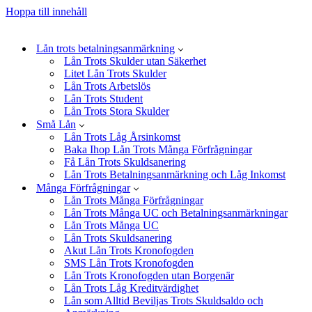
Hoppa till innehåll
Lån trots betalningsanmärkning
Lån Trots Skulder utan Säkerhet
Litet Lån Trots Skulder
Lån Trots Arbetslös
Lån Trots Student
Lån Trots Stora Skulder
Små Lån
Lån Trots Låg Årsinkomst
Baka Ihop Lån Trots Många Förfrågningar
Få Lån Trots Skuldsanering
Lån Trots Betalningsanmärkning och Låg Inkomst
Många Förfrågningar
Lån Trots Många Förfrågningar
Lån Trots Många UC och Betalningsanmärkningar
Lån Trots Många UC
Lån Trots Skuldsanering
Akut Lån Trots Kronofogden
SMS Lån Trots Kronofogden
Lån Trots Kronofogden utan Borgenär
Lån Trots Låg Kreditvärdighet
Lån som Alltid Beviljas Trots Skuldsaldo och