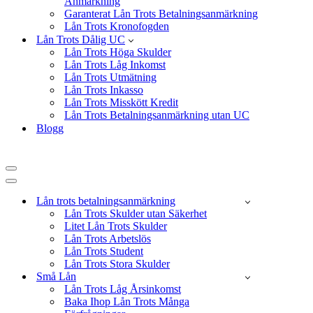
Anmärkning
Garanterat Lån Trots Betalningsanmärkning
Lån Trots Kronofogden
Lån Trots Dålig UC
Lån Trots Höga Skulder
Lån Trots Låg Inkomst
Lån Trots Utmätning
Lån Trots Inkasso
Lån Trots Misskött Kredit
Lån Trots Betalningsanmärkning utan UC
Blogg
Navigeringsmeny
Navigeringsmeny
Lån trots betalningsanmärkning
Lån Trots Skulder utan Säkerhet
Litet Lån Trots Skulder
Lån Trots Arbetslös
Lån Trots Student
Lån Trots Stora Skulder
Små Lån
Lån Trots Låg Årsinkomst
Baka Ihop Lån Trots Många