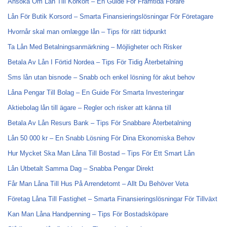
Ansöka Om Lån Till Körkort – En Guide För Framtida Förare
Lån För Butik Korsord – Smarta Finansieringslösningar För Företagare
Hvornår skal man omlægge lån – Tips för rätt tidpunkt
Ta Lån Med Betalningsanmärkning – Möjligheter och Risker
Betala Av Lån I Förtid Nordea – Tips För Tidig Återbetalning
Sms lån utan bisnode – Snabb och enkel lösning för akut behov
Låna Pengar Till Bolag – En Guide För Smarta Investeringar
Aktiebolag lån till ägare – Regler och risker att känna till
Betala Av Lån Resurs Bank – Tips För Snabbare Återbetalning
Lån 50 000 kr – En Snabb Lösning För Dina Ekonomiska Behov
Hur Mycket Ska Man Låna Till Bostad – Tips För Ett Smart Lån
Lån Utbetalt Samma Dag – Snabba Pengar Direkt
Får Man Låna Till Hus På Arrendetomt – Allt Du Behöver Veta
Företag Låna Till Fastighet – Smarta Finansieringslösningar För Tillväxt
Kan Man Låna Handpenning – Tips För Bostadsköpare