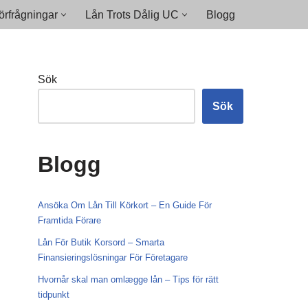
rfrågningar
Lån Trots Dålig UC
Blogg
Sök
Sök
Blogg
Ansöka Om Lån Till Körkort – En Guide För
Framtida Förare
Lån För Butik Korsord – Smarta
Finansieringslösningar För Företagare
Hvornår skal man omlægge lån – Tips för rätt
tidpunkt