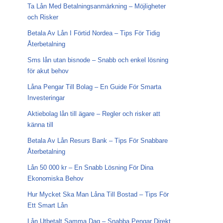
Ta Lån Med Betalningsanmärkning – Möjligheter
och Risker
Betala Av Lån I Förtid Nordea – Tips För Tidig
Återbetalning
Sms lån utan bisnode – Snabb och enkel lösning
för akut behov
Låna Pengar Till Bolag – En Guide För Smarta
Investeringar
Aktiebolag lån till ägare – Regler och risker att
känna till
Betala Av Lån Resurs Bank – Tips För Snabbare
Återbetalning
Lån 50 000 kr – En Snabb Lösning För Dina
Ekonomiska Behov
Hur Mycket Ska Man Låna Till Bostad – Tips För
Ett Smart Lån
Lån Utbetalt Samma Dag – Snabba Pengar Direkt