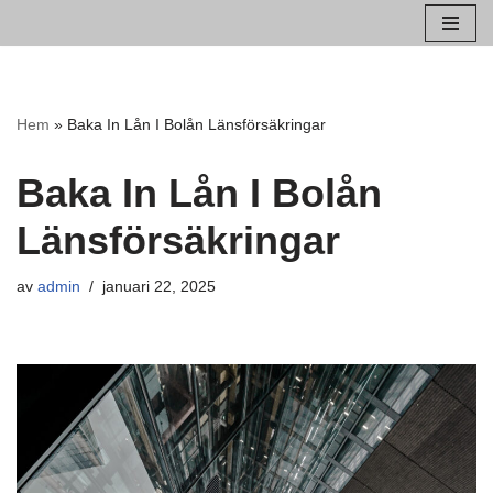
Hoppa
till
innehåll
Hem
»
Baka In Lån I Bolån Länsförsäkringar
Baka In Lån I Bolån
Länsförsäkringar
av
admin
januari 22, 2025