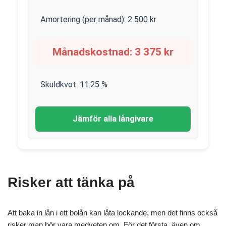
Amortering (per månad):
2 500
kr
Månadskostnad:
3 375
kr
Skuldkvot:
11.25
%
Jämför alla långivare
Risker att tänka på
Att baka in lån i ett bolån kan låta lockande, men det finns också
risker man bör vara medveten om. För det första, även om