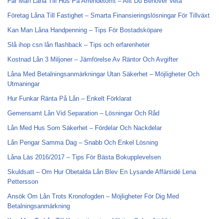
Får Man Låna Till Hus På Arrendetomt – Allt Du Behöver Veta
Företag Låna Till Fastighet – Smarta Finansieringslösningar För Tillväxt
Kan Man Låna Handpenning – Tips För Bostadsköpare
Slå ihop csn lån flashback – Tips och erfarenheter
Kostnad Lån 3 Miljoner – Jämförelse Av Räntor Och Avgifter
Låna Med Betalningsanmärkningar Utan Säkerhet – Möjligheter Och
Utmaningar
Hur Funkar Ränta På Lån – Enkelt Förklarat
Gemensamt Lån Vid Separation – Lösningar Och Råd
Lån Med Hus Som Säkerhet – Fördelar Och Nackdelar
Lån Pengar Samma Dag – Snabb Och Enkel Lösning
Låna Läs 2016/2017 – Tips För Bästa Bokupplevelsen
Skuldsatt – Om Hur Obetalda Lån Blev En Lysande Affärsidé Lena
Pettersson
Ansök Om Lån Trots Kronofogden – Möjligheter För Dig Med
Betalningsanmärkning