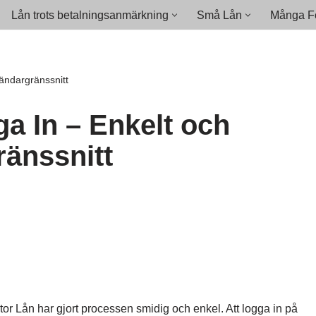
Lån trots betalningsanmärkning
Små Lån
Många Fö
ändargränssnitt
a In – Enkelt och
änssnitt
tor Lån har gjort processen smidig och enkel. Att logga in på