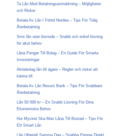
Ta Lån Med Betalningsanmärkning – Möjligheter
och Risker
Betala Av Lån I Förtid Nordea – Tips För Tidig
Återbetalning
Sms lån utan bisnode – Snabb och enkel lösning
för akut behov
Låna Pengar Till Bolag – En Guide För Smarta
Investeringar
Aktiebolag lån till ägare – Regler och risker att
känna till
Betala Av Lån Resurs Bank – Tips För Snabbare
Återbetalning
Lån 50 000 kr – En Snabb Lösning För Dina
Ekonomiska Behov
Hur Mycket Ska Man Låna Till Bostad – Tips För
Ett Smart Lån
Lån Utbetalt Samma Dag – Snabba Pengar Direkt