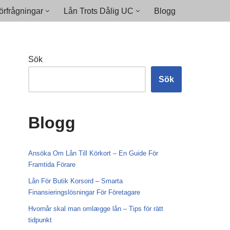
rfrågningar
Lån Trots Dålig UC
Blogg
Sök
Sök
Blogg
Ansöka Om Lån Till Körkort – En Guide För
Framtida Förare
Lån För Butik Korsord – Smarta
Finansieringslösningar För Företagare
Hvornår skal man omlægge lån – Tips för rätt
tidpunkt