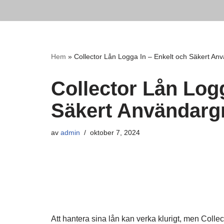
Hoppa
till
innehåll
Hem
»
Collector Lån Logga In – Enkelt och Säkert Anv
Collector Lån Logg
Säkert Användargr
av
admin
oktober 7, 2024
Att hantera sina lån kan verka klurigt, men Collec