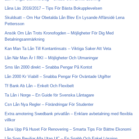
Låna Läs 2016/2017 – Tips För Bästa Bokupplevelsen
Skuldsatt – Om Hur Obetalda Lån Blev En Lysande Affärsidé Lena
Pettersson
Ansök Om Lån Trots Kronofogden – Möjligheter För Dig Med
Betalningsanmärkning
Kan Man Ta Lån Till Kontantinsats – Viktiga Saker Att Veta
Lån När Man Är I RKI – Möjligheter Och Utmaningar
Sms lån 2000 direkt – Snabba Pengar På Kontot
Lån 2000 Kr Viabill – Snabba Pengar För Oväntade Utgifter
Tf Bank Ab Lån – Enkelt Och Flexibelt
Ta Lån i Norge – En Guide för Svenska Låntagare
Csn Lån Nya Regler – Förändringar För Studenter
Extra amotering Swedbank privatlån – Enklare avbetalning med flexibla
villkor
Låna Upp På Huset För Renovering – Smarta Tips För Bättre Ekonomi
Lån Som Beviljar Alla Utan UC – En Snabb Och Enkel Lösning