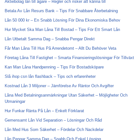
Aktiebolag lån till ägare – Regler och risker att känna till
Betala Av Lån Resurs Bank – Tips För Snabbare Återbetalning
Lån 50 000 kr – En Snabb Lösning För Dina Ekonomiska Behov
Hur Mycket Ska Man Låna Till Bostad – Tips För Ett Smart Lån
Lån Utbetalt Samma Dag – Snabba Pengar Direkt
Får Man Låna Till Hus På Arrendetomt – Allt Du Behöver Veta
Företag Låna Till Fastighet – Smarta Finansieringslösningar För Tillväxt
Kan Man Låna Handpenning – Tips För Bostadsköpare
Slå ihop csn lån flashback – Tips och erfarenheter
Kostnad Lån 3 Miljoner – Jämförelse Av Räntor Och Avgifter
Låna Med Betalningsanmärkningar Utan Säkerhet – Möjligheter Och
Utmaningar
Hur Funkar Ränta På Lån – Enkelt Förklarat
Gemensamt Lån Vid Separation – Lösningar Och Råd
Lån Med Hus Som Säkerhet – Fördelar Och Nackdelar
Lån Pengar Samma Dag – Snabb Och Enkel Lösning