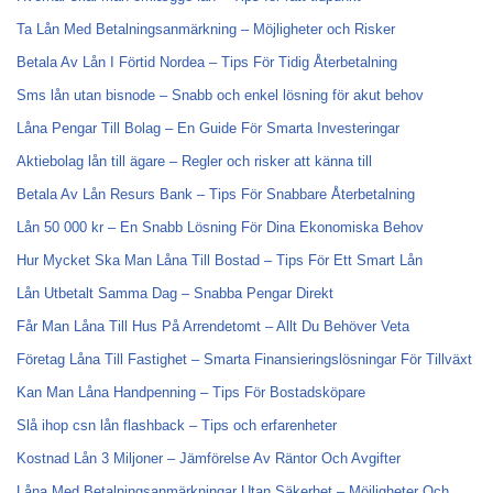
Ta Lån Med Betalningsanmärkning – Möjligheter och Risker
Betala Av Lån I Förtid Nordea – Tips För Tidig Återbetalning
Sms lån utan bisnode – Snabb och enkel lösning för akut behov
Låna Pengar Till Bolag – En Guide För Smarta Investeringar
Aktiebolag lån till ägare – Regler och risker att känna till
Betala Av Lån Resurs Bank – Tips För Snabbare Återbetalning
Lån 50 000 kr – En Snabb Lösning För Dina Ekonomiska Behov
Hur Mycket Ska Man Låna Till Bostad – Tips För Ett Smart Lån
Lån Utbetalt Samma Dag – Snabba Pengar Direkt
Får Man Låna Till Hus På Arrendetomt – Allt Du Behöver Veta
Företag Låna Till Fastighet – Smarta Finansieringslösningar För Tillväxt
Kan Man Låna Handpenning – Tips För Bostadsköpare
Slå ihop csn lån flashback – Tips och erfarenheter
Kostnad Lån 3 Miljoner – Jämförelse Av Räntor Och Avgifter
Låna Med Betalningsanmärkningar Utan Säkerhet – Möjligheter Och