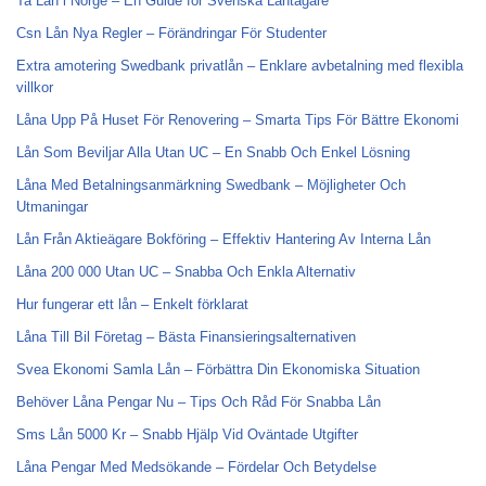
Ta Lån i Norge – En Guide för Svenska Låntagare
Csn Lån Nya Regler – Förändringar För Studenter
Extra amotering Swedbank privatlån – Enklare avbetalning med flexibla
villkor
Låna Upp På Huset För Renovering – Smarta Tips För Bättre Ekonomi
Lån Som Beviljar Alla Utan UC – En Snabb Och Enkel Lösning
Låna Med Betalningsanmärkning Swedbank – Möjligheter Och
Utmaningar
Lån Från Aktieägare Bokföring – Effektiv Hantering Av Interna Lån
Låna 200 000 Utan UC – Snabba Och Enkla Alternativ
Hur fungerar ett lån – Enkelt förklarat
Låna Till Bil Företag – Bästa Finansieringsalternativen
Svea Ekonomi Samla Lån – Förbättra Din Ekonomiska Situation
Behöver Låna Pengar Nu – Tips Och Råd För Snabba Lån
Sms Lån 5000 Kr – Snabb Hjälp Vid Oväntade Utgifter
Låna Pengar Med Medsökande – Fördelar Och Betydelse