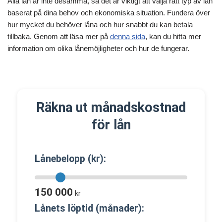
Alla lån är inte desamma, så det är viktigt att välja rätt typ av lån
baserat på dina behov och ekonomiska situation. Fundera över
hur mycket du behöver låna och hur snabbt du kan betala
tillbaka. Genom att läsa mer på
denna sida
, kan du hitta mer
information om olika lånemöjligheter och hur de fungerar.
Räkna ut månadskostnad
för lån
Lånebelopp (kr):
150 000
kr
Lånets löptid (månader):