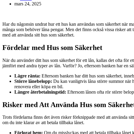
mars 24, 2025
Har du någonsin undrat hur ett hus kan användas som säkerhet när man 
många som behöver låna pengar. Men det finns också vissa risker att t
med att använda sitt hus som säkerhet.
Fördelar med Hus som Säkerhet
När du använder ditt hus som säkerhet för ett lån, kallas det ofta för et
jämfört med andra typer av lån. Varför? Jo, eftersom banken har en säker
Lägre ränta:
Eftersom banken har ditt hus som säkerhet, innebär
Större lånebelopp:
Du kan vanligtvis låna större summor när h
renovera eller köpa en bil.
Längre återbetalningstid:
Eftersom lånen ofta rör större belopp
Risker med Att Använda Hus som Säkerhe
Trots fördelarna finns det även risker förknippade med att använda sitt
om du inte klarar av att betala tillbaka lånet.
Förlorat hem:
Om du misslyckas med att betala tillbaka lånet kan