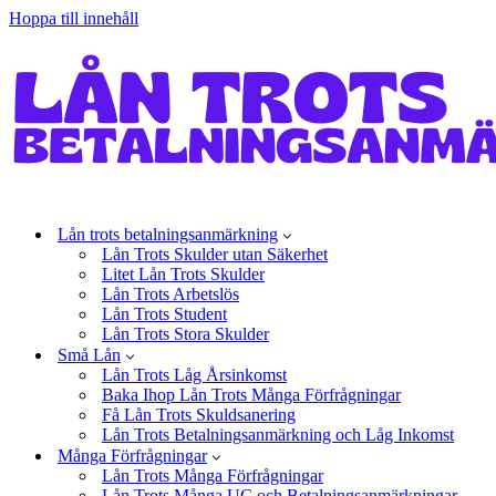
Hoppa till innehåll
Lån trots betalningsanmärkning
Lån Trots Skulder utan Säkerhet
Litet Lån Trots Skulder
Lån Trots Arbetslös
Lån Trots Student
Lån Trots Stora Skulder
Små Lån
Lån Trots Låg Årsinkomst
Baka Ihop Lån Trots Många Förfrågningar
Få Lån Trots Skuldsanering
Lån Trots Betalningsanmärkning och Låg Inkomst
Många Förfrågningar
Lån Trots Många Förfrågningar
Lån Trots Många UC och Betalningsanmärkningar