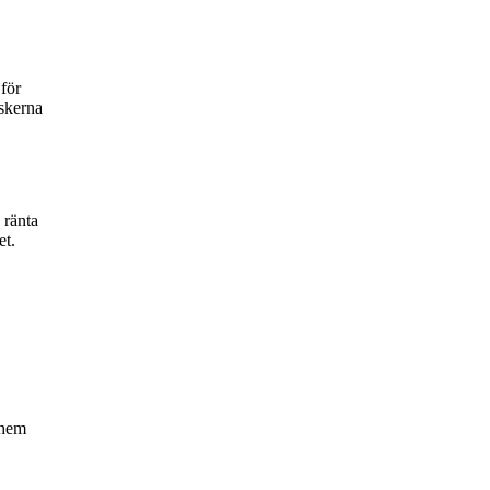
 för
iskerna
 ränta
et.
 hem