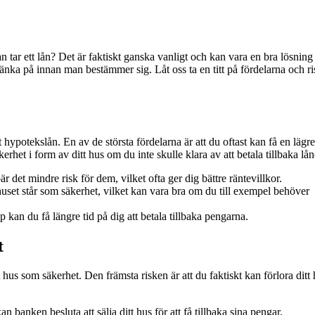
tar ett lån? Det är faktiskt ganska vanligt och kan vara en bra lösning
änka på innan man bestämmer sig. Låt oss ta en titt på fördelarna och r
t hypotekslån. En av de största fördelarna är att du oftast kan få en lägre
het i form av ditt hus om du inte skulle klara av att betala tillbaka lån
 det mindre risk för dem, vilket ofta ger dig bättre räntevillkor.
uset står som säkerhet, vilket kan vara bra om du till exempel behöver
 kan du få längre tid på dig att betala tillbaka pengarna.
t
 hus som säkerhet. Den främsta risken är att du faktiskt kan förlora ditt
 banken besluta att sälja ditt hus för att få tillbaka sina pengar.