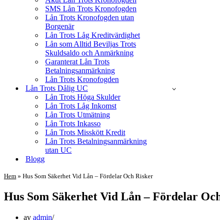
SMS Lån Trots Kronofogden
Lån Trots Kronofogden utan
Borgenär
Lån Trots Låg Kreditvärdighet
Lån som Alltid Beviljas Trots
Skuldsaldo och Anmärkning
Garanterat Lån Trots
Betalningsanmärkning
Lån Trots Kronofogden
Lån Trots Dålig UC
Lån Trots Höga Skulder
Lån Trots Låg Inkomst
Lån Trots Utmätning
Lån Trots Inkasso
Lån Trots Misskött Kredit
Lån Trots Betalningsanmärkning
utan UC
Blogg
Hem
»
Hus Som Säkerhet Vid Lån – Fördelar Och Risker
Hus Som Säkerhet Vid Lån – Fördelar Och
av
admin