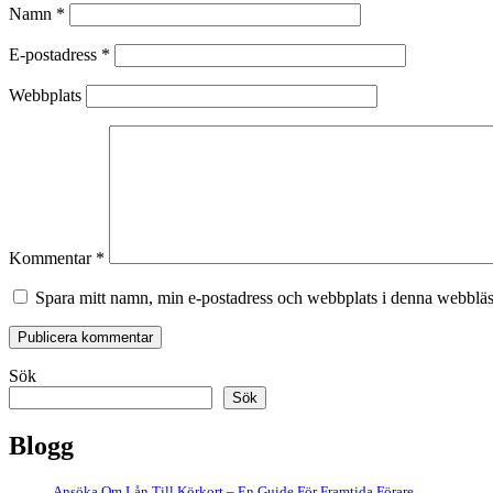
Namn
*
E-postadress
*
Webbplats
Kommentar
*
Spara mitt namn, min e-postadress och webbplats i denna webbläsa
Sök
Sök
Blogg
Ansöka Om Lån Till Körkort – En Guide För Framtida Förare