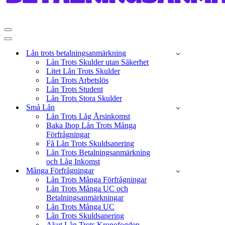
Navigeringsmeny
Navigeringsmeny
Lån trots betalningsanmärkning
Lån Trots Skulder utan Säkerhet
Litet Lån Trots Skulder
Lån Trots Arbetslös
Lån Trots Student
Lån Trots Stora Skulder
Små Lån
Lån Trots Låg Årsinkomst
Baka Ihop Lån Trots Många
Förfrågningar
Få Lån Trots Skuldsanering
Lån Trots Betalningsanmärkning
och Låg Inkomst
Många Förfrågningar
Lån Trots Många Förfrågningar
Lån Trots Många UC och
Betalningsanmärkningar
Lån Trots Många UC
Lån Trots Skuldsanering
Akut Lån Trots Kronofogden