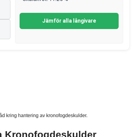
Jämför alla långivare
 råd kring hantering av kronofogdeskulder.
era Kronofogdeskulder