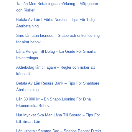
Ta Lån Med Betalningsanmärkning – Möjligheter
och Risker
Betala Av Lån I Förtid Nordea – Tips För Tidig
Återbetalning
Sms lån utan bisnode – Snabb och enkel lösning
för akut behov
Låna Pengar Till Bolag – En Guide För Smarta
Investeringar
Aktiebolag lån till ägare – Regler och risker att
känna till
Betala Av Lån Resurs Bank – Tips För Snabbare
Återbetalning
Lån 50 000 kr – En Snabb Lösning För Dina
Ekonomiska Behov
Hur Mycket Ska Man Låna Till Bostad – Tips För
Ett Smart Lån
Lån Utbetalt Samma Dag – Snabba Pengar Direkt