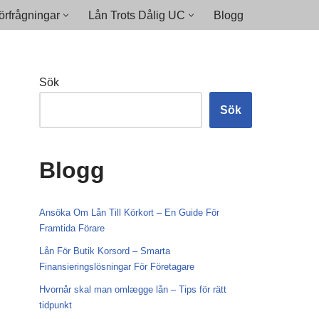
rfrågningar
Lån Trots Dålig UC
Blogg
Sök
Sök
Blogg
Ansöka Om Lån Till Körkort – En Guide För
Framtida Förare
Lån För Butik Korsord – Smarta
Finansieringslösningar För Företagare
Hvornår skal man omlægge lån – Tips för rätt
tidpunkt