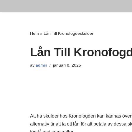
Hoppa
till
innehåll
Hem
»
Lån Till Kronofogdeskulder
Lån Till Kronofog
av
admin
januari 8, 2025
Att ha skulder hos Kronofogden kan kännas överväl
alternativ är att ta ett lån för att betala av dess
förstå vad som gäller.