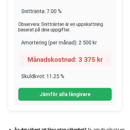
Snittränta:
7.00
%
Observera: Snitträntan är en uppskattning
baserat på dina uppgifter.
Amortering (per månad):
2 500
kr
Månadskostnad:
3 375
kr
Skuldkvot:
11.25
%
Jämför alla långivare
Är det säkert att låna utan säkerhet?
Ja, om du går via en