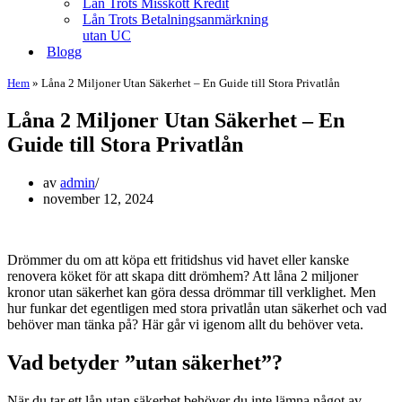
Lån Trots Misskött Kredit
Lån Trots Betalningsanmärkning
utan UC
Blogg
Hem
»
Låna 2 Miljoner Utan Säkerhet – En Guide till Stora Privatlån
Låna 2 Miljoner Utan Säkerhet – En
Guide till Stora Privatlån
av
admin
november 12, 2024
Drömmer du om att köpa ett fritidshus vid havet eller kanske
renovera köket för att skapa ditt drömhem? Att låna 2 miljoner
kronor utan säkerhet kan göra dessa drömmar till verklighet. Men
hur funkar det egentligen med stora privatlån utan säkerhet och vad
behöver man tänka på? Här går vi igenom allt du behöver veta.
Vad betyder ”utan säkerhet”?
När du tar ett lån utan säkerhet behöver du inte lämna något av