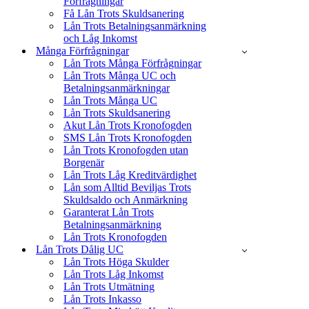
Förfrågningar
Få Lån Trots Skuldsanering
Lån Trots Betalningsanmärkning
och Låg Inkomst
Många Förfrågningar
Lån Trots Många Förfrågningar
Lån Trots Många UC och
Betalningsanmärkningar
Lån Trots Många UC
Lån Trots Skuldsanering
Akut Lån Trots Kronofogden
SMS Lån Trots Kronofogden
Lån Trots Kronofogden utan
Borgenär
Lån Trots Låg Kreditvärdighet
Lån som Alltid Beviljas Trots
Skuldsaldo och Anmärkning
Garanterat Lån Trots
Betalningsanmärkning
Lån Trots Kronofogden
Lån Trots Dålig UC
Lån Trots Höga Skulder
Lån Trots Låg Inkomst
Lån Trots Utmätning
Lån Trots Inkasso