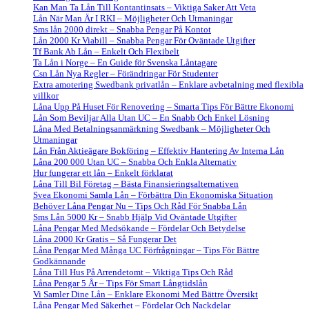
Kan Man Ta Lån Till Kontantinsats – Viktiga Saker Att Veta
Lån När Man Är I RKI – Möjligheter Och Utmaningar
Sms lån 2000 direkt – Snabba Pengar På Kontot
Lån 2000 Kr Viabill – Snabba Pengar För Oväntade Utgifter
Tf Bank Ab Lån – Enkelt Och Flexibelt
Ta Lån i Norge – En Guide för Svenska Låntagare
Csn Lån Nya Regler – Förändringar För Studenter
Extra amotering Swedbank privatlån – Enklare avbetalning med flexibla
villkor
Låna Upp På Huset För Renovering – Smarta Tips För Bättre Ekonomi
Lån Som Beviljar Alla Utan UC – En Snabb Och Enkel Lösning
Låna Med Betalningsanmärkning Swedbank – Möjligheter Och
Utmaningar
Lån Från Aktieägare Bokföring – Effektiv Hantering Av Interna Lån
Låna 200 000 Utan UC – Snabba Och Enkla Alternativ
Hur fungerar ett lån – Enkelt förklarat
Låna Till Bil Företag – Bästa Finansieringsalternativen
Svea Ekonomi Samla Lån – Förbättra Din Ekonomiska Situation
Behöver Låna Pengar Nu – Tips Och Råd För Snabba Lån
Sms Lån 5000 Kr – Snabb Hjälp Vid Oväntade Utgifter
Låna Pengar Med Medsökande – Fördelar Och Betydelse
Låna 2000 Kr Gratis – Så Fungerar Det
Låna Pengar Med Många UC Förfrågningar – Tips För Bättre
Godkännande
Låna Till Hus På Arrendetomt – Viktiga Tips Och Råd
Låna Pengar 5 År – Tips För Smart Långtidslån
Vi Samler Dine Lån – Enklare Ekonomi Med Bättre Översikt
Låna Pengar Med Säkerhet – Fördelar Och Nackdelar