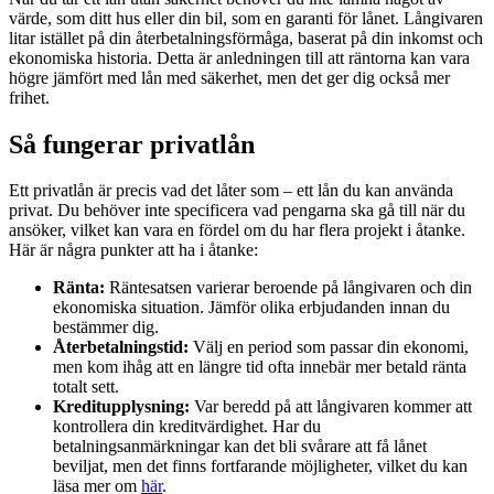
värde, som ditt hus eller din bil, som en garanti för lånet. Långivaren
litar istället på din återbetalningsförmåga, baserat på din inkomst och
ekonomiska historia. Detta är anledningen till att räntorna kan vara
högre jämfört med lån med säkerhet, men det ger dig också mer
frihet.
Så fungerar privatlån
Ett privatlån är precis vad det låter som – ett lån du kan använda
privat. Du behöver inte specificera vad pengarna ska gå till när du
ansöker, vilket kan vara en fördel om du har flera projekt i åtanke.
Här är några punkter att ha i åtanke:
Ränta:
Räntesatsen varierar beroende på långivaren och din
ekonomiska situation. Jämför olika erbjudanden innan du
bestämmer dig.
Återbetalningstid:
Välj en period som passar din ekonomi,
men kom ihåg att en längre tid ofta innebär mer betald ränta
totalt sett.
Kreditupplysning:
Var beredd på att långivaren kommer att
kontrollera din kreditvärdighet. Har du
betalningsanmärkningar kan det bli svårare att få lånet
beviljat, men det finns fortfarande möjligheter, vilket du kan
läsa mer om
här
.