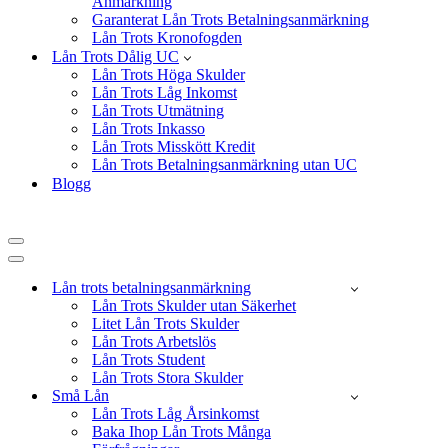
Anmärkning
Garanterat Lån Trots Betalningsanmärkning
Lån Trots Kronofogden
Lån Trots Dålig UC
Lån Trots Höga Skulder
Lån Trots Låg Inkomst
Lån Trots Utmätning
Lån Trots Inkasso
Lån Trots Misskött Kredit
Lån Trots Betalningsanmärkning utan UC
Blogg
Navigeringsmeny
Navigeringsmeny
Lån trots betalningsanmärkning
Lån Trots Skulder utan Säkerhet
Litet Lån Trots Skulder
Lån Trots Arbetslös
Lån Trots Student
Lån Trots Stora Skulder
Små Lån
Lån Trots Låg Årsinkomst
Baka Ihop Lån Trots Många