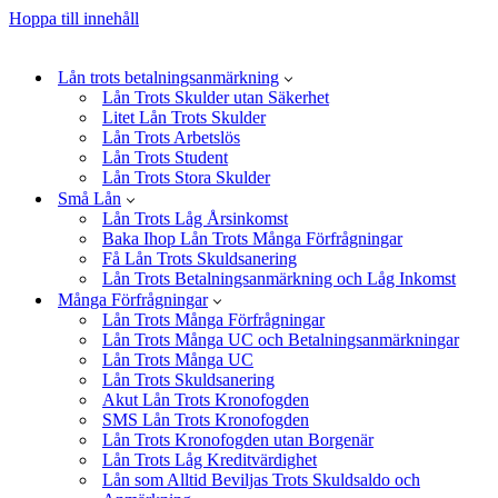
Hoppa till innehåll
Lån trots betalningsanmärkning
Lån Trots Skulder utan Säkerhet
Litet Lån Trots Skulder
Lån Trots Arbetslös
Lån Trots Student
Lån Trots Stora Skulder
Små Lån
Lån Trots Låg Årsinkomst
Baka Ihop Lån Trots Många Förfrågningar
Få Lån Trots Skuldsanering
Lån Trots Betalningsanmärkning och Låg Inkomst
Många Förfrågningar
Lån Trots Många Förfrågningar
Lån Trots Många UC och Betalningsanmärkningar
Lån Trots Många UC
Lån Trots Skuldsanering
Akut Lån Trots Kronofogden
SMS Lån Trots Kronofogden
Lån Trots Kronofogden utan Borgenär
Lån Trots Låg Kreditvärdighet
Lån som Alltid Beviljas Trots Skuldsaldo och