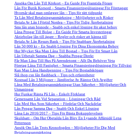
Ansöka Om Lån Till Körkort – En Guide För Framtida Förare
Lån För Butik Korsord – Smarta Finansieringslösningar För Företagare
Hvornår skal man omlægge lån – Tips för rätt tidpunkt
Ta Lån Med Betalningsanmärkning – Möjligheter och Risker
Betala Av Lån I Förtid Nordea – Tips För Tidig Återbetalning
Sms lån utan bisnode – Snabb och enkel lösning för akut behov
Låna Pengar Till Bolag – En Guide För Smarta Investeringar
Aktiebolag lån till ägare – Regler och risker att känna till
Betala Av Lån Resurs Bank – Tips För Snabbare Återbetalning
Lån 50 000 kr – En Snabb Lösning För Dina Ekonomiska Behov
Hur Mycket Ska Man Låna Till Bostad – Tips För Ett Smart Lån
Lån Utbetalt Samma Dag – Snabba Pengar Direkt
Får Man Låna Till Hus På Arrendetomt – Allt Du Behöver Veta
Företag Låna Till Fastighet – Smarta Finansieringslösningar För Tillväxt
Kan Man Låna Handpenning – Tips För Bostadsköpare
Slå ihop csn lån flashback – Tips och erfarenheter
Kostnad Lån 3 Miljoner – Jämförelse Av Räntor Och Avgifter
Låna Med Betalningsanmärkningar Utan Säkerhet – Möjligheter Och
Utmaningar
Hur Funkar Ränta På Lån – Enkelt Förklarat
Gemensamt Lån Vid Separation – Lösningar Och Råd
Lån Med Hus Som Säkerhet – Fördelar Och Nackdelar
Lån Pengar Samma Dag – Snabb Och Enkel Lösning
Låna Läs 2016/2017 – Tips För Bästa Bokupplevelsen
Skuldsatt – Om Hur Obetalda Lån Blev En Lysande Affärsidé Lena
Pettersson
Ansök Om Lån Trots Kronofogden – Möjligheter För Dig Med
Betalningsanmärkning