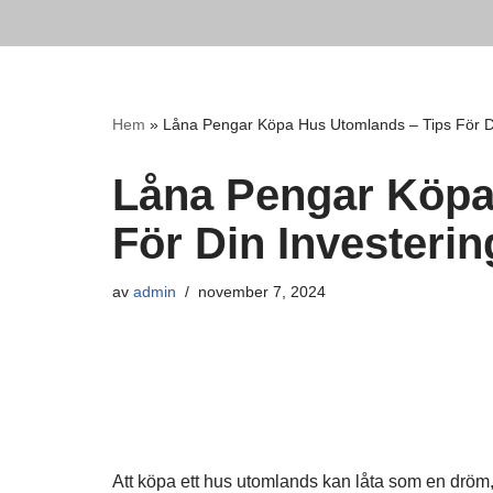
Hoppa
till
innehåll
Hem
»
Låna Pengar Köpa Hus Utomlands – Tips För Di
Låna Pengar Köpa
För Din Investerin
av
admin
november 7, 2024
Att köpa ett hus utomlands kan låta som en dröm, m