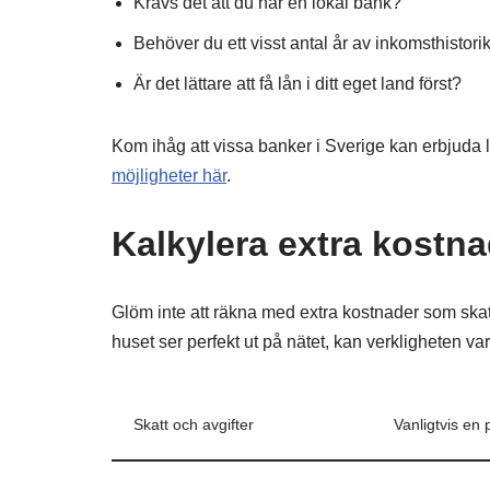
Krävs det att du har en lokal bank?
Behöver du ett visst antal år av inkomsthistori
Är det lättare att få lån i ditt eget land först?
Kom ihåg att vissa banker i Sverige kan erbjuda
möjligheter här
.
Kalkylera extra kostna
Glöm inte att räkna med extra kostnader som skat
huset ser perfekt ut på nätet, kan verkligheten va
Skatt och avgifter
Vanligtvis e