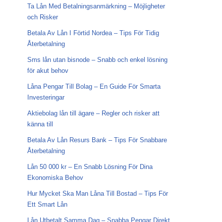
Ta Lån Med Betalningsanmärkning – Möjligheter
och Risker
Betala Av Lån I Förtid Nordea – Tips För Tidig
Återbetalning
Sms lån utan bisnode – Snabb och enkel lösning
för akut behov
Låna Pengar Till Bolag – En Guide För Smarta
Investeringar
Aktiebolag lån till ägare – Regler och risker att
känna till
Betala Av Lån Resurs Bank – Tips För Snabbare
Återbetalning
Lån 50 000 kr – En Snabb Lösning För Dina
Ekonomiska Behov
Hur Mycket Ska Man Låna Till Bostad – Tips För
Ett Smart Lån
Lån Utbetalt Samma Dag – Snabba Pengar Direkt