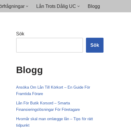
rfrågningar
Lån Trots Dålig UC
Blogg
Sök
Sök
Blogg
Ansöka Om Lån Till Körkort – En Guide För
Framtida Förare
Lån För Butik Korsord – Smarta
Finansieringslösningar För Företagare
Hvornår skal man omlægge lån – Tips för rätt
tidpunkt