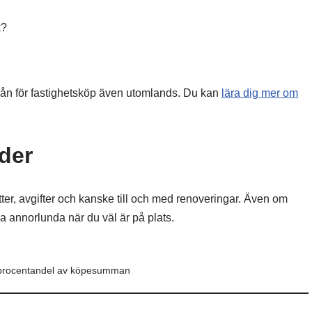
k?
 lån för fastighetsköp även utomlands. Du kan
lära dig mer om
der
ter, avgifter och kanske till och med renoveringar. Även om
ra annorlunda när du väl är på plats.
n procentandel av köpesumman