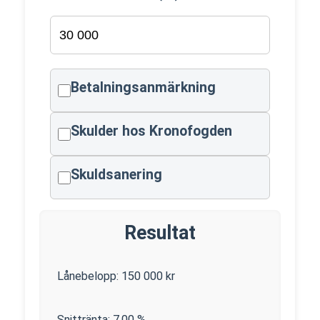
Betalningsanmärkning
Skulder hos Kronofogden
Skuldsanering
Resultat
Lånebelopp:
150 000
kr
Snittränta:
7.00
%