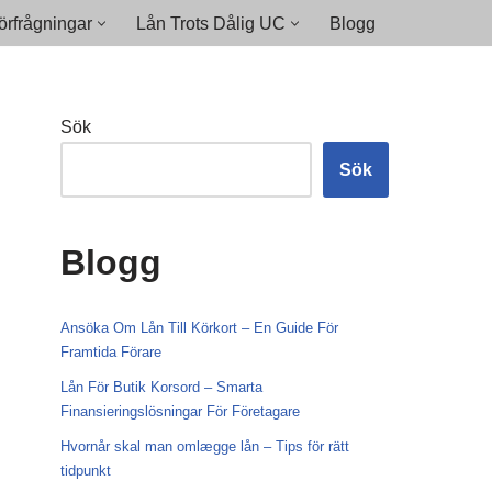
rfrågningar
Lån Trots Dålig UC
Blogg
Sök
Sök
Blogg
Ansöka Om Lån Till Körkort – En Guide För
Framtida Förare
Lån För Butik Korsord – Smarta
Finansieringslösningar För Företagare
Hvornår skal man omlægge lån – Tips för rätt
tidpunkt