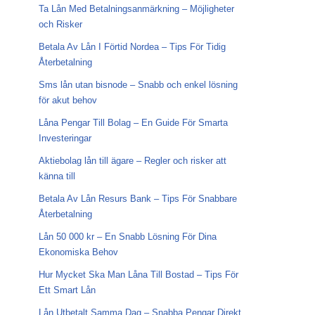
Ta Lån Med Betalningsanmärkning – Möjligheter
och Risker
Betala Av Lån I Förtid Nordea – Tips För Tidig
Återbetalning
Sms lån utan bisnode – Snabb och enkel lösning
för akut behov
Låna Pengar Till Bolag – En Guide För Smarta
Investeringar
Aktiebolag lån till ägare – Regler och risker att
känna till
Betala Av Lån Resurs Bank – Tips För Snabbare
Återbetalning
Lån 50 000 kr – En Snabb Lösning För Dina
Ekonomiska Behov
Hur Mycket Ska Man Låna Till Bostad – Tips För
Ett Smart Lån
Lån Utbetalt Samma Dag – Snabba Pengar Direkt