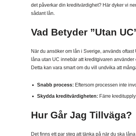
det påverkar din kreditvärdighet? Här dyker vi ner 
sådant lån.
Vad Betyder ”Utan UC
När du ansöker om lån i Sverige, används oftast U
låna utan UC innebär att kreditgivaren använder et
Detta kan vara smart om du vill undvika att mån
Snabb process:
Eftersom processen inte invo
Skydda kreditvärdigheten:
Färre kreditupplys
Hur Går Jag Tillväga?
Det finns ett par steg att tänka på när du ska lå