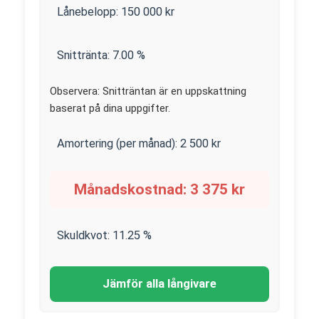
Lånebelopp:
150 000
kr
Snittränta:
7.00
%
Observera: Snitträntan är en uppskattning
baserat på dina uppgifter.
Amortering (per månad):
2 500
kr
Månadskostnad:
3 375
kr
Skuldkvot:
11.25
%
Jämför alla långivare