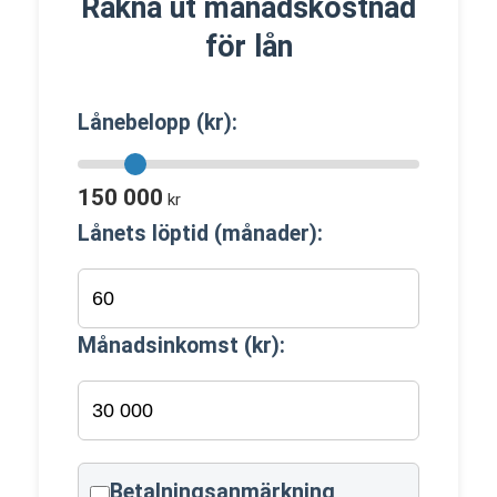
Räkna ut månadskostnad
för lån
Lånebelopp (kr):
150 000
kr
Lånets löptid (månader):
Månadsinkomst (kr):
Betalningsanmärkning