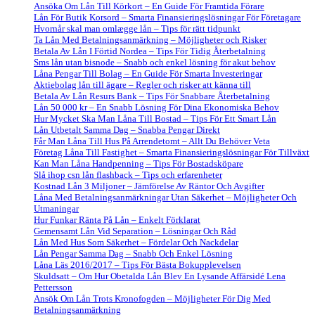
Ansöka Om Lån Till Körkort – En Guide För Framtida Förare
Lån För Butik Korsord – Smarta Finansieringslösningar För Företagare
Hvornår skal man omlægge lån – Tips för rätt tidpunkt
Ta Lån Med Betalningsanmärkning – Möjligheter och Risker
Betala Av Lån I Förtid Nordea – Tips För Tidig Återbetalning
Sms lån utan bisnode – Snabb och enkel lösning för akut behov
Låna Pengar Till Bolag – En Guide För Smarta Investeringar
Aktiebolag lån till ägare – Regler och risker att känna till
Betala Av Lån Resurs Bank – Tips För Snabbare Återbetalning
Lån 50 000 kr – En Snabb Lösning För Dina Ekonomiska Behov
Hur Mycket Ska Man Låna Till Bostad – Tips För Ett Smart Lån
Lån Utbetalt Samma Dag – Snabba Pengar Direkt
Får Man Låna Till Hus På Arrendetomt – Allt Du Behöver Veta
Företag Låna Till Fastighet – Smarta Finansieringslösningar För Tillväxt
Kan Man Låna Handpenning – Tips För Bostadsköpare
Slå ihop csn lån flashback – Tips och erfarenheter
Kostnad Lån 3 Miljoner – Jämförelse Av Räntor Och Avgifter
Låna Med Betalningsanmärkningar Utan Säkerhet – Möjligheter Och
Utmaningar
Hur Funkar Ränta På Lån – Enkelt Förklarat
Gemensamt Lån Vid Separation – Lösningar Och Råd
Lån Med Hus Som Säkerhet – Fördelar Och Nackdelar
Lån Pengar Samma Dag – Snabb Och Enkel Lösning
Låna Läs 2016/2017 – Tips För Bästa Bokupplevelsen
Skuldsatt – Om Hur Obetalda Lån Blev En Lysande Affärsidé Lena
Pettersson
Ansök Om Lån Trots Kronofogden – Möjligheter För Dig Med
Betalningsanmärkning