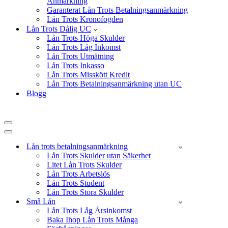
Anmärkning
Garanterat Lån Trots Betalningsanmärkning
Lån Trots Kronofogden
Lån Trots Dålig UC
Lån Trots Höga Skulder
Lån Trots Låg Inkomst
Lån Trots Utmätning
Lån Trots Inkasso
Lån Trots Misskött Kredit
Lån Trots Betalningsanmärkning utan UC
Blogg
Navigeringsmeny
Navigeringsmeny
Lån trots betalningsanmärkning
Lån Trots Skulder utan Säkerhet
Litet Lån Trots Skulder
Lån Trots Arbetslös
Lån Trots Student
Lån Trots Stora Skulder
Små Lån
Lån Trots Låg Årsinkomst
Baka Ihop Lån Trots Många