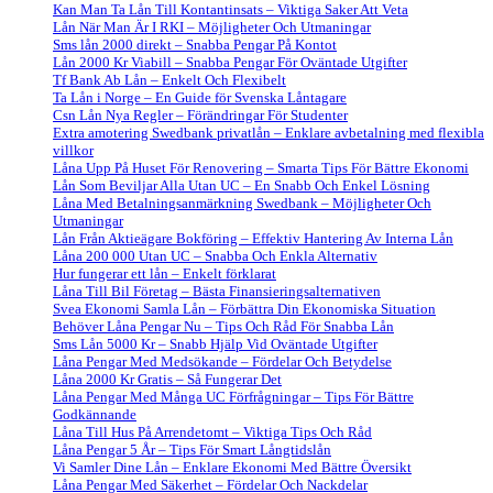
Kan Man Ta Lån Till Kontantinsats – Viktiga Saker Att Veta
Lån När Man Är I RKI – Möjligheter Och Utmaningar
Sms lån 2000 direkt – Snabba Pengar På Kontot
Lån 2000 Kr Viabill – Snabba Pengar För Oväntade Utgifter
Tf Bank Ab Lån – Enkelt Och Flexibelt
Ta Lån i Norge – En Guide för Svenska Låntagare
Csn Lån Nya Regler – Förändringar För Studenter
Extra amotering Swedbank privatlån – Enklare avbetalning med flexibla
villkor
Låna Upp På Huset För Renovering – Smarta Tips För Bättre Ekonomi
Lån Som Beviljar Alla Utan UC – En Snabb Och Enkel Lösning
Låna Med Betalningsanmärkning Swedbank – Möjligheter Och
Utmaningar
Lån Från Aktieägare Bokföring – Effektiv Hantering Av Interna Lån
Låna 200 000 Utan UC – Snabba Och Enkla Alternativ
Hur fungerar ett lån – Enkelt förklarat
Låna Till Bil Företag – Bästa Finansieringsalternativen
Svea Ekonomi Samla Lån – Förbättra Din Ekonomiska Situation
Behöver Låna Pengar Nu – Tips Och Råd För Snabba Lån
Sms Lån 5000 Kr – Snabb Hjälp Vid Oväntade Utgifter
Låna Pengar Med Medsökande – Fördelar Och Betydelse
Låna 2000 Kr Gratis – Så Fungerar Det
Låna Pengar Med Många UC Förfrågningar – Tips För Bättre
Godkännande
Låna Till Hus På Arrendetomt – Viktiga Tips Och Råd
Låna Pengar 5 År – Tips För Smart Långtidslån
Vi Samler Dine Lån – Enklare Ekonomi Med Bättre Översikt
Låna Pengar Med Säkerhet – Fördelar Och Nackdelar