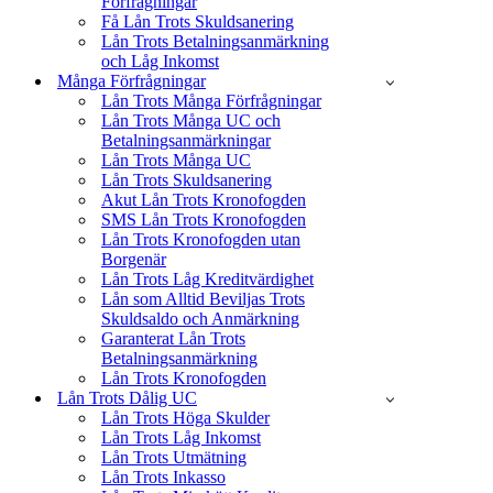
Förfrågningar
Få Lån Trots Skuldsanering
Lån Trots Betalningsanmärkning
och Låg Inkomst
Många Förfrågningar
Lån Trots Många Förfrågningar
Lån Trots Många UC och
Betalningsanmärkningar
Lån Trots Många UC
Lån Trots Skuldsanering
Akut Lån Trots Kronofogden
SMS Lån Trots Kronofogden
Lån Trots Kronofogden utan
Borgenär
Lån Trots Låg Kreditvärdighet
Lån som Alltid Beviljas Trots
Skuldsaldo och Anmärkning
Garanterat Lån Trots
Betalningsanmärkning
Lån Trots Kronofogden
Lån Trots Dålig UC
Lån Trots Höga Skulder
Lån Trots Låg Inkomst
Lån Trots Utmätning
Lån Trots Inkasso