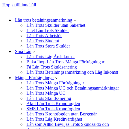
Hoppa till innehåll
Lån trots betalningsanmärkning
Lån Trots Skulder utan Säkerhet
Litet Lån Trots Skulder
Lån Trots Arbetslös
Lån Trots Student
Lån Trots Stora Skulder
Små Lån
Lån Trots Låg Årsinkomst
Baka Ihop Lån Trots Många Förfrågningar
Få Lån Trots Skuldsanering
Lån Trots Betalningsanmärkning och Låg Inkomst
Många Förfrågningar
Lån Trots Många Förfrågningar
Lån Trots Många UC och Betalningsanmärkningar
Lån Trots Många UC
Lån Trots Skuldsanering
Akut Lån Trots Kronofogden
SMS Lån Trots Kronofogden
Lån Trots Kronofogden utan Borgenär
Lån Trots Låg Kreditvärdighet
Lån som Alltid Beviljas Trots Skuldsaldo och