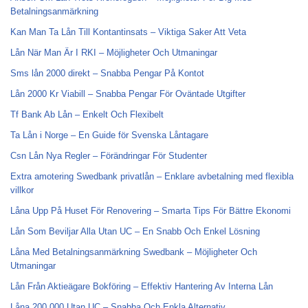
Betalningsanmärkning
Kan Man Ta Lån Till Kontantinsats – Viktiga Saker Att Veta
Lån När Man Är I RKI – Möjligheter Och Utmaningar
Sms lån 2000 direkt – Snabba Pengar På Kontot
Lån 2000 Kr Viabill – Snabba Pengar För Oväntade Utgifter
Tf Bank Ab Lån – Enkelt Och Flexibelt
Ta Lån i Norge – En Guide för Svenska Låntagare
Csn Lån Nya Regler – Förändringar För Studenter
Extra amotering Swedbank privatlån – Enklare avbetalning med flexibla
villkor
Låna Upp På Huset För Renovering – Smarta Tips För Bättre Ekonomi
Lån Som Beviljar Alla Utan UC – En Snabb Och Enkel Lösning
Låna Med Betalningsanmärkning Swedbank – Möjligheter Och
Utmaningar
Lån Från Aktieägare Bokföring – Effektiv Hantering Av Interna Lån
Låna 200 000 Utan UC – Snabba Och Enkla Alternativ