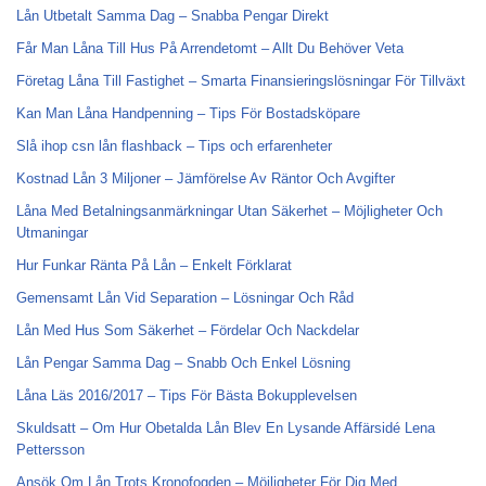
Lån Utbetalt Samma Dag – Snabba Pengar Direkt
Får Man Låna Till Hus På Arrendetomt – Allt Du Behöver Veta
Företag Låna Till Fastighet – Smarta Finansieringslösningar För Tillväxt
Kan Man Låna Handpenning – Tips För Bostadsköpare
Slå ihop csn lån flashback – Tips och erfarenheter
Kostnad Lån 3 Miljoner – Jämförelse Av Räntor Och Avgifter
Låna Med Betalningsanmärkningar Utan Säkerhet – Möjligheter Och
Utmaningar
Hur Funkar Ränta På Lån – Enkelt Förklarat
Gemensamt Lån Vid Separation – Lösningar Och Råd
Lån Med Hus Som Säkerhet – Fördelar Och Nackdelar
Lån Pengar Samma Dag – Snabb Och Enkel Lösning
Låna Läs 2016/2017 – Tips För Bästa Bokupplevelsen
Skuldsatt – Om Hur Obetalda Lån Blev En Lysande Affärsidé Lena
Pettersson
Ansök Om Lån Trots Kronofogden – Möjligheter För Dig Med