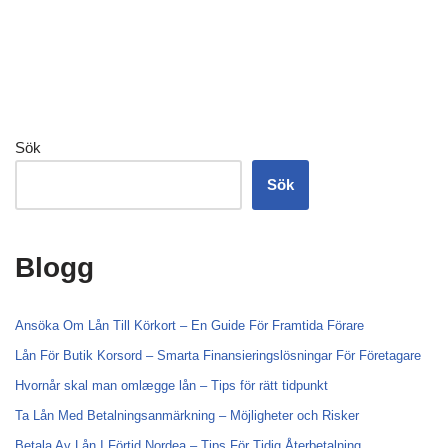
Sök
Sök
Blogg
Ansöka Om Lån Till Körkort – En Guide För Framtida Förare
Lån För Butik Korsord – Smarta Finansieringslösningar För Företagare
Hvornår skal man omlægge lån – Tips för rätt tidpunkt
Ta Lån Med Betalningsanmärkning – Möjligheter och Risker
Betala Av Lån I Förtid Nordea – Tips För Tidig Återbetalning