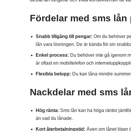
Fördelar med sms lån 
Snabb tillgång till pengar:
Om du behöver peng
lån vara lösningen. De är kända för sin snab
Enkel process:
Du behöver inte gå igenom ma
är oftast en mobiltelefon och internetuppkoppl
Flexibla belopp:
Du kan låna mindre summor, v
Nackdelar med sms lån
Hög ränta:
Sms lån kan ha höga räntor jämfört
än vad du lånade.
Kort återbetalningstid:
Även om lånet löper öve