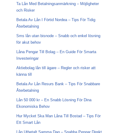
Ta Lån Med Betalningsanmärkning – Möjligheter
och Risker
Betala Av Lån I Förtid Nordea – Tips För Tidig
Återbetalning
Sms lån utan bisnode – Snabb och enkel lösning
för akut behov
Låna Pengar Till Bolag – En Guide För Smarta
Investeringar
Aktiebolag lån till ägare – Regler och risker att
känna till
Betala Av Lån Resurs Bank – Tips För Snabbare
Återbetalning
Lån 50 000 kr – En Snabb Lösning För Dina
Ekonomiska Behov
Hur Mycket Ska Man Låna Till Bostad – Tips För
Ett Smart Lån
Lån Utbetalt Samma Dag – Snabba Pengar Direkt