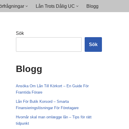
rfrågningar
Lån Trots Dålig UC
Blogg
Sök
Sök
Blogg
Ansöka Om Lån Till Körkort – En Guide För
Framtida Förare
Lån För Butik Korsord – Smarta
Finansieringslösningar För Företagare
Hvornår skal man omlægge lån – Tips för rätt
tidpunkt