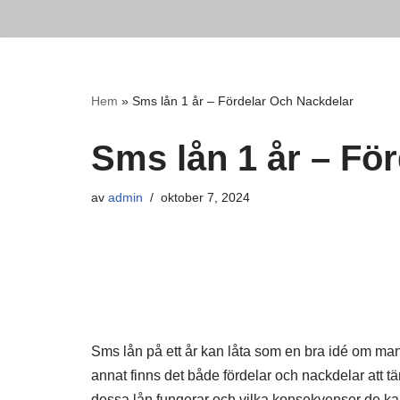
Hoppa
till
innehåll
Hem
»
Sms lån 1 år – Fördelar Och Nackdelar
Sms lån 1 år – Fö
av
admin
oktober 7, 2024
Sms lån på ett år kan låta som en bra idé om man
annat finns det både fördelar och nackdelar att tä
dessa lån fungerar och vilka konsekvenser de ka